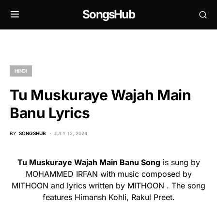
SongsHub
HINDI
Tu Muskuraye Wajah Main
Banu Lyrics
BY
SONGSHUB
JULY 12, 2024
Tu Muskuraye Wajah Main Banu Song
is sung by
MOHAMMED IRFAN with music composed by
MITHOON and lyrics written by MITHOON . The song
features Himansh Kohli, Rakul Preet.