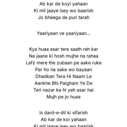
Ab kar de koyi yahaan
Ki mil jaaye isey wo baarish
Jo bheega de puri tarah
Yaariyaan ve yaariyaan…
Kya huaa asar tere saath reh kar
Na jaane ki hosh mujhe na rahaa
Lafz mere the zubaan pe aake ruke
Par ho na sake wo bayaan
Dhadkan Tera Hi Naam Le
Aankhe Bhi Paigham Ye De
Teri nazar ka hi yeh asar hai
Mujh pe jo huaa
Is dard-e-dil ki sifarish
Ab kar de koi yahaan
Ki mil jaaye isey wo baarish