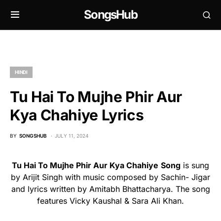
SongsHub
HINDI
Tu Hai To Mujhe Phir Aur
Kya Chahiye Lyrics
BY
SONGSHUB
JULY 11, 2024
Tu Hai To Mujhe Phir Aur Kya Chahiye
Song
is sung
by Arijit Singh with music composed by Sachin- Jigar
and lyrics written by Amitabh Bhattacharya. The song
features Vicky Kaushal & Sara Ali Khan.