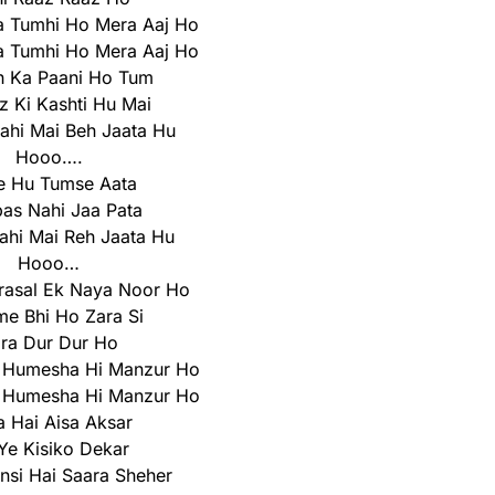
a Tumhi Ho Mera Aaj Ho
a Tumhi Ho Mera Aaj Ho
h Ka Paani Ho Tum
 Ki Kashti Hu Mai
ahi Mai Beh Jaata Hu
Hooo….
e Hu Tumse Aata
as Nahi Jaa Pata
hi Mai Reh Jaata Hu
Hooo…
rasal Ek Naya Noor Ho
e Bhi Ho Zara Si
ra Dur Dur Ho
o Humesha Hi Manzur Ho
o Humesha Hi Manzur Ho
a Hai Aisa Aksar
 Ye Kisiko Dekar
nsi Hai Saara Sheher