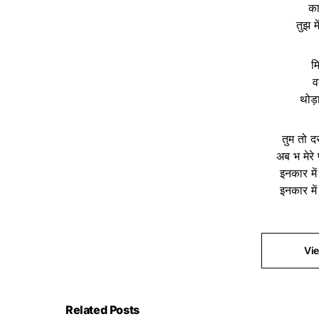
का
तुझ मे
म
व
थोड़ा 
तुम तो द
अब भ मेरे 
इनकार में
इनकार में
Vi
Related Posts