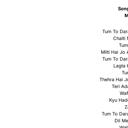
Son
M
Tum To Dar
Chalti
Tum
Milti Hai J
Tum To Dara
Lagta 
Tu
Thehra Hai 
Teri Ad
Waf
Kyu Had
Z
Tum To Dar
Dil M
Wah