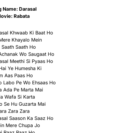
g Name: Darasal
ovie: Rabata
asal Khwaab Ki Baat Ho
 Mere Khayalo Mein
 Saath Saath Ho
o Achanak Wo Saugaat Ho
sal Meethi Si Pyaas Ho
Hai Ye Humesha Ki
m Aas Paas Ho
Jo Labo Pe Wo Ehsaas Ho
a Ada Pe Marta Mai
a Wafa Si Karta
o Se Hu Guzarta Mai
ara Zara Zara
asal Saason Ka Saaz Ho
ein Mere Chupa Jo
i Raaz Raaz Ho