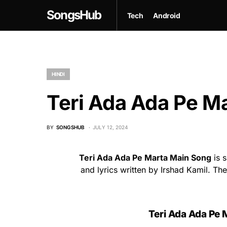
SongsHub
Tech
Android
HINDI
Teri Ada Ada Pe Ma
BY
SONGSHUB
JULY 12, 2024
Teri Ada Ada Pe Marta Main Song
is 
and lyrics written by Irshad Kamil. Th
Teri Ada Ada Pe M