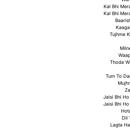
Kal Bhi Mer
Kal Bhi Mer
Baaris
Kaagaz
Tujhme K
Miln
Waap
Thoda Wa
Tum To Da
Mujhm
Za
Jaisi Bhi H
Jaisi Bhi H
Hot
Dil
Lagta Ha