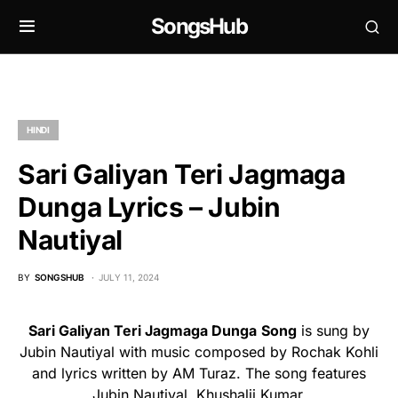
SongsHub
HINDI
Sari Galiyan Teri Jagmaga
Dunga Lyrics – Jubin
Nautiyal
BY
SONGSHUB
JULY 11, 2024
Sari Galiyan Teri Jagmaga Dunga
Song
is sung by
Jubin Nautiyal with music composed by Rochak Kohli
and lyrics written by AM Turaz. The song features
Jubin Nautiyal, Khushalii Kumar.