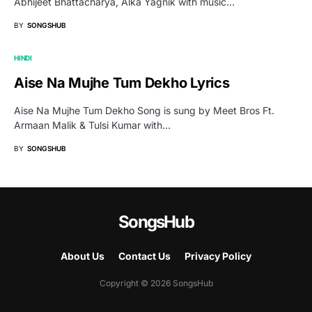
Abhijeet Bhattacharya, Alka Yagnik with music…
BY
SONGSHUB
HINDI
Aise Na Mujhe Tum Dekho Lyrics
Aise Na Mujhe Tum Dekho Song is sung by Meet Bros Ft.
Armaan Malik & Tulsi Kumar with…
BY
SONGSHUB
SongsHub
About Us
Contact Us
Privacy Policy
Copyright © 2026 SongsHub