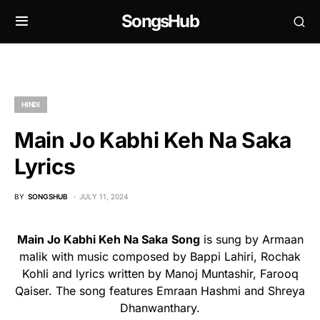
SongsHub
HINDI
Main Jo Kabhi Keh Na Saka
Lyrics
BY
SONGSHUB
JULY 11, 2024
Main Jo Kabhi Keh Na Saka
Song
is sung by Armaan
malik with music composed by Bappi Lahiri, Rochak
Kohli and lyrics written by Manoj Muntashir, Farooq
Qaiser. The song features Emraan Hashmi and Shreya
Dhanwanthary.