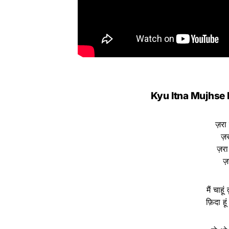
Kyu Itna Mujhse H
ज़रा
ज़
ज़रा
ज़
मैं चाहू
फ़िदा हूं