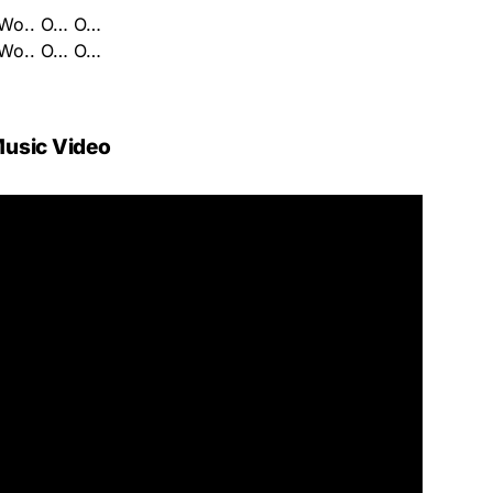
Wo.. O… O…
Wo.. O… O…
usic Video