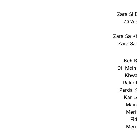
Zara Si 
Zara 
Zara Sa K
Zara Sa
Keh B
Dil Mein
Khwaa
Rakh 
Parda K
Kar L
Main
Meri
Fi
Meri