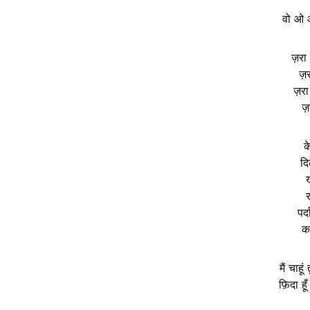
वो ओ 
ज़रा
ज़
ज़रा
ज़
क
दि
ख
पर्
क
मैं चाहू
फ़िदा हूँ