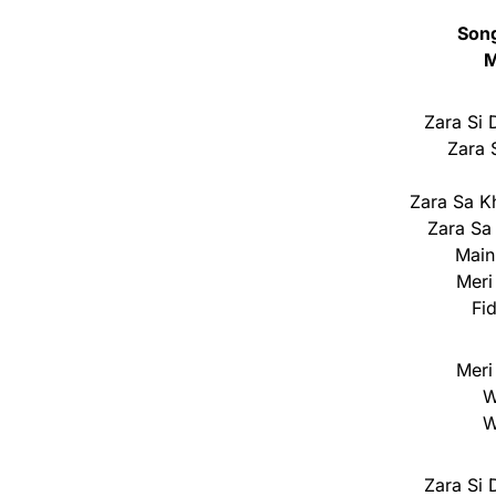
Son
M
Zara Si 
Zara 
Zara Sa K
Zara Sa
Main
Meri
Fi
Meri
W
W
Zara Si 