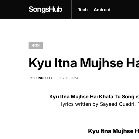
SongsHub
Tech
Android
HINDI
Kyu Itna Mujhse Ha
BY
SONGSHUB
JULY 11, 2024
Kyu Itna Mujhse Hai Khafa Tu Song
i
lyrics written by Sayeed Quadri
Kyu Itna Mujhse Ha