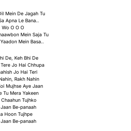
Dil Mein De Jagah Tu
Sa Apna Le Bana..
Wo O O O
haawbon Mein Saja Tu
 Yaadon Mein Basa..
hi De, Keh Bhi De
 Tere Jo Hai Chhupa
hish Jo Hai Teri
Nahin, Rakh Nahin
oi Mujhse Aye Jaan
e Tu Mera Yakeen
 Chaahun Tujhko
 Jaan Be-panaah
da Hoon Tujhpe
 Jaan Be-panaah