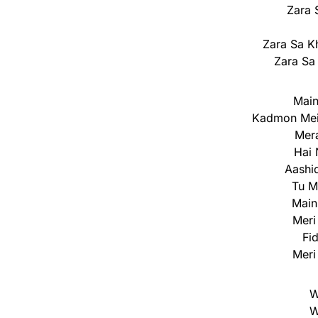
Zara 
Zara Sa K
Zara Sa
Main
Kadmon Mei
Mer
Hai 
Aashi
Tu M
Main
Meri
Fi
Meri
W
W