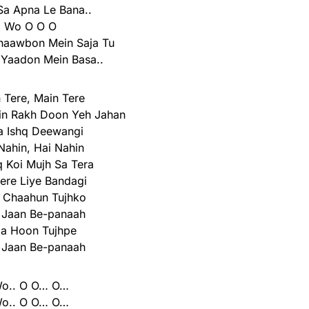
Sa Apna Le Bana..
Wo O O O
haawbon Mein Saja Tu
 Yaadon Mein Basa..
 Tere, Main Tere
n Rakh Doon Yeh Jahan
a Ishq Deewangi
Nahin, Hai Nahin
q Koi Mujh Sa Tera
ere Liye Bandagi
 Chaahun Tujhko
 Jaan Be-panaah
da Hoon Tujhpe
 Jaan Be-panaah
o.. O O… O…
o.. O O… O…