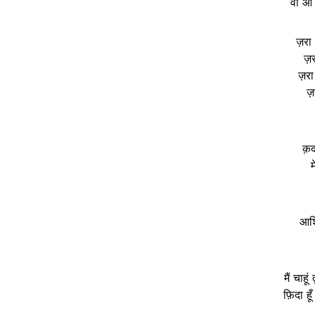
वो ओ
ज़रा
ज़
ज़रा
ज़
क़द
म
आशि
मैं चाहू
फ़िदा हूँ