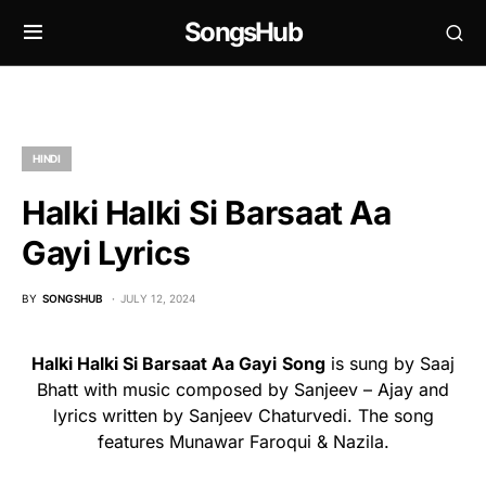
SongsHub
HINDI
Halki Halki Si Barsaat Aa
Gayi Lyrics
BY
SONGSHUB
JULY 12, 2024
Halki Halki Si Barsaat Aa Gayi
Song
is sung by Saaj
Bhatt with music composed by Sanjeev – Ajay and
lyrics written by Sanjeev Chaturvedi. The song
features Munawar Faroqui & Nazila.