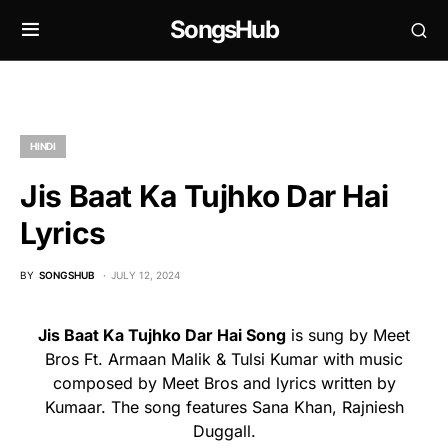
SongsHub
HINDI
Jis Baat Ka Tujhko Dar Hai
Lyrics
BY
SONGSHUB
JULY 12, 2024
Jis Baat Ka Tujhko Dar Hai Song
is sung by Meet
Bros Ft. Armaan Malik & Tulsi Kumar with music
composed by Meet Bros and lyrics written by
Kumaar. The song features Sana Khan, Rajniesh
Duggall.