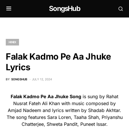
SongsHub
HINDI
Falak Kadmo Pe Aa Jhuke
Lyrics
BY
SONGSHUB
JULY 12, 2024
Falak Kadmo Pe Aa Jhuke Song
is sung by Rahat
Nusrat Fateh Ali Khan with music composed by
Amjad Nadeem and lyrics written by Shadab Akhtar.
The song features Sara Loren, Taaha Shah, Priyanshu
Chatterjee, Shweta Pandit, Puneet Issar.