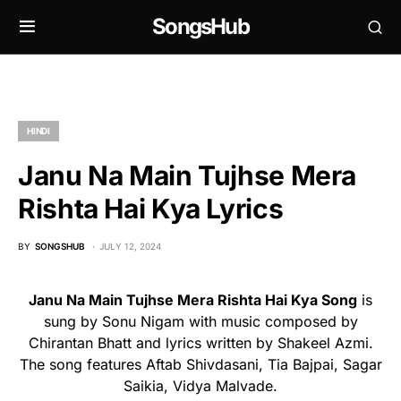
SongsHub
HINDI
Janu Na Main Tujhse Mera
Rishta Hai Kya Lyrics
BY
SONGSHUB
JULY 12, 2024
Janu Na Main Tujhse Mera Rishta Hai Kya Song
is
sung by Sonu Nigam with music composed by
Chirantan Bhatt and lyrics written by Shakeel Azmi.
The song features Aftab Shivdasani, Tia Bajpai, Sagar
Saikia, Vidya Malvade.