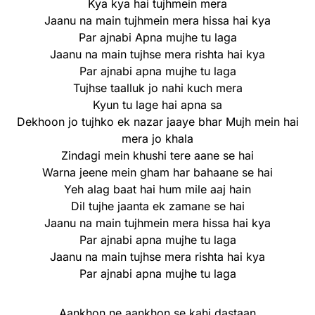
Kya kya hai tujhmein mera
Jaanu na main tujhmein mera hissa hai kya
Par ajnabi Apna mujhe tu laga
Jaanu na main tujhse mera rishta hai kya
Par ajnabi apna mujhe tu laga
Tujhse taalluk jo nahi kuch mera
Kyun tu lage hai apna sa
Dekhoon jo tujhko ek nazar jaaye bhar Mujh mein hai
mera jo khala
Zindagi mein khushi tere aane se hai
Warna jeene mein gham har bahaane se hai
Yeh alag baat hai hum mile aaj hain
Dil tujhe jaanta ek zamane se hai
Jaanu na main tujhmein mera hissa hai kya
Par ajnabi apna mujhe tu laga
Jaanu na main tujhse mera rishta hai kya
Par ajnabi apna mujhe tu laga
Aankhon ne aankhon se kahi dastaan