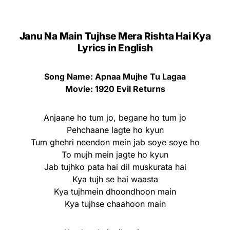
Janu Na Main Tujhse Mera Rishta Hai Kya
Lyrics in English
Song Name: Apnaa Mujhe Tu Lagaa
Movie: 1920 Evil Returns
Anjaane ho tum jo, begane ho tum jo
Pehchaane lagte ho kyun
Tum ghehri neendon mein jab soye soye ho
To mujh mein jagte ho kyun
Jab tujhko pata hai dil muskurata hai
Kya tujh se hai waasta
Kya tujhmein dhoondhoon main
Kya tujhse chaahoon main