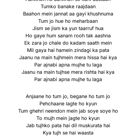
Tumko banake raajdaan
Baahon mein jannat aa gayi khushnuma
Tum jo hue ho meharbaan
Jism se jism ka yun taarruf hua
Ho gaye hum sanam rooh tak aashna
Ek zara jo chale do kadam saath mein
Mil gaya hai hamein zindagi ka pata
Jaanu na main tujhmein mera hissa hai kya
Par ajnabi apna mujhe tu laga
Jaanu na main tujhse mera rishta hai kya
Par ajnabi apna mujhe tu laga
Anjaane ho tum jo, begane ho tum jo
Pehchaane lagte ho kyun
Tum ghehri neendon mein jab soye soye ho
To mujh mein jagte ho kyun
Jab tujhko pata hai dil muskurata hai
Kya tujh se hai waasta