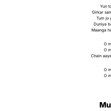
Yun t
Girkar sa
Tum jo 
Duniya b
Maanga ha
O m
O m
Chain aaye
O m
O m
Mu