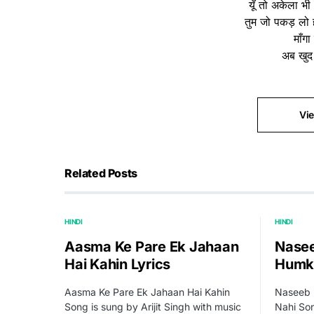
यूँ तो अकेला भी
तुम जो पकड़ लो हा
माँगा
अब खुद
Vi
Related Posts
HINDI
HINDI
Aasma Ke Pare Ek Jahaan
Nasee
Hai Kahin Lyrics
Humko
Aasma Ke Pare Ek Jahaan Hai Kahin
Naseeb 
Song is sung by Arijit Singh with music
Nahi So