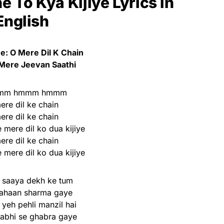
e To Kya Kijiye Lyrics
in
English
: O Mere Dil K Chain
Mere Jeevan Saathi
mm hmmm hmmm
ere dil ke chain
ere dil ke chain
 mere dil ko dua kijiye
ere dil ke chain
 mere dil ko dua kijiye
 saaya dekh ke tum
jahaan sharma gaye
 yeh pehli manzil hai
abhi se ghabra gaye