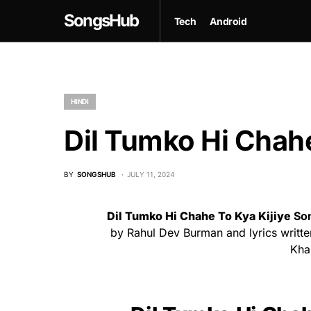
SongsHub
Tech
Android
HINDI
Dil Tumko Hi Chahe
BY
SONGSHUB
JULY 11, 2024
Dil Tumko Hi Chahe To Kya Kijiye
So
by Rahul Dev Burman and lyrics writte
Kha