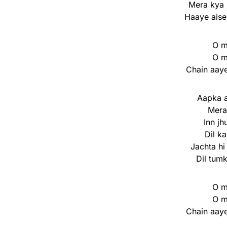
Mera kya 
Haaye aise
O m
O m
Chain aaye
Aapka 
Mera
Inn jh
Dil ka
Jachta hi
Dil tum
O m
O m
Chain aaye