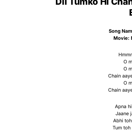
Dil Tumko Hi Chah
Song Name
Movie:
Hmm
O m
O m
Chain aaye
O m
Chain aaye
Apna hi
Jaane 
Abhi toh
Tum toh 