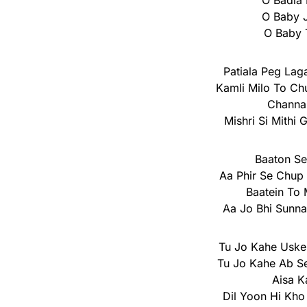
O Badla 
O Baby J
O Baby T
Patiala Peg Lag
Kamli Milo To Ch
Channa
Mishri Si Mithi 
Baaton Se
Aa Phir Se Chup
Baatein To 
Aa Jo Bhi Sunn
Tu Jo Kahe Uske
Tu Jo Kahe Ab Se
Aisa K
Dil Yoon Hi Kho 