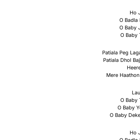
Ho J
O Badla 
O Baby J
O Baby T
Patiala Peg La
Patiala Dhol B
Heere
Mere Haathon 
Lau
O Baby 
O Baby Y
O Baby Deke 
Ho J