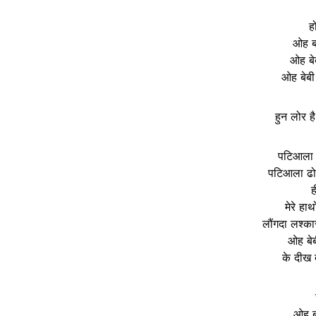
ह
ओह बद
ओह बे
ओह बेबी
हुन लोर ह
पटिआला पे
पटिआला ढोल
ह
मेरे हाथ
लौंगदा लश्का
ओह बे
के दीख 
ओह बद