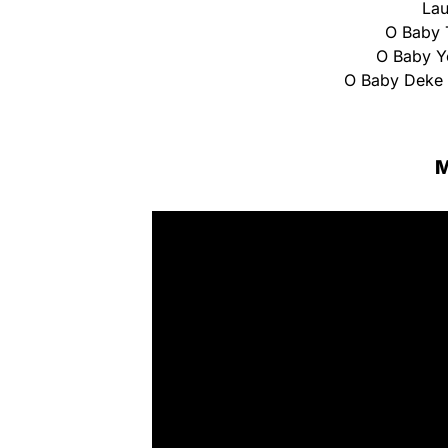
Lau
O Baby 
O Baby Y
O Baby Deke 
M