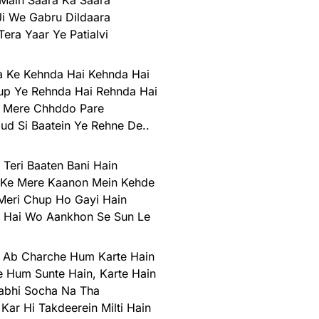
Main Saara Ka Saara
i We Gabru Dildaara
era Yaar Ye Patialvi
a Ke Kehnda Hai Kehnda Hai
up Ye Rehnda Hai Rehnda Hai
 Mere Chhddo Pare
Gud Si Baatein Ye Rehne De..
 Teri Baaten Bani Hain
 Ke Mere Kaanon Mein Kehde
Meri Chup Ho Gayi Hain
a Hai Wo Aankhon Se Sun Le
 Ab Charche Hum Karte Hain
 Hum Sunte Hain, Karte Hain
abhi Socha Na Tha
Kar Hi Takdeerein Milti Hain