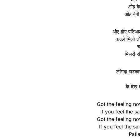
ओह बेब
ओह बेबी
ओए होए पटिआला
कल्ले मिलो तो 
च
मिसरी सी 
लौंगदा लश्का
के देख 
Got the feeling 
If you feel the s
Got the feeling 
If you feel the 
Patia