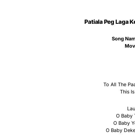
Patiala Peg Laga 
Song Nam
Mov
To All The Paa
This Is
Lau
O Baby 
O Baby Y
O Baby Deke 