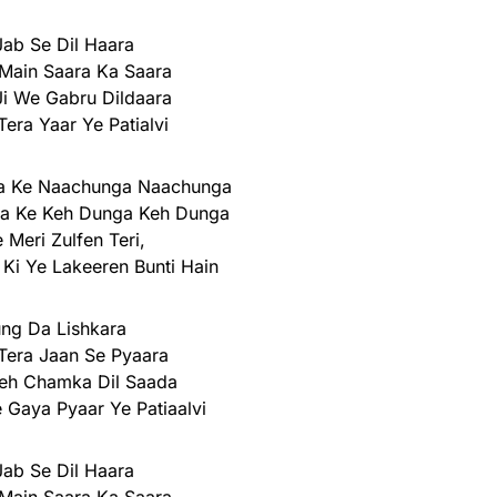
ab Se Dil Haara
Main Saara Ka Saara
i We Gabru Dildaara
era Yaar Ye Patialvi
ga Ke Naachunga Naachunga
aja Ke Keh Dunga Keh Dunga
 Meri Zulfen Teri,
Ki Ye Lakeeren Bunti Hain
ng Da Lishkara
Tera Jaan Se Pyaara
eh Chamka Dil Saada
Gaya Pyaar Ye Patiaalvi
ab Se Dil Haara