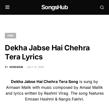
SongsHub
HINDI
Dekha Jabse Hai Chehra
Tera Lyrics
BY
SONGSHUB
JULY 12, 2024
Dekha Jabse Hai Chehra Tera Song
is sung by
Armaan Malik with music composed by Amaal Mallik
and lyrics written by Rashmi Virag. The song features
Emraan Hashmi & Nargis Fakhri.