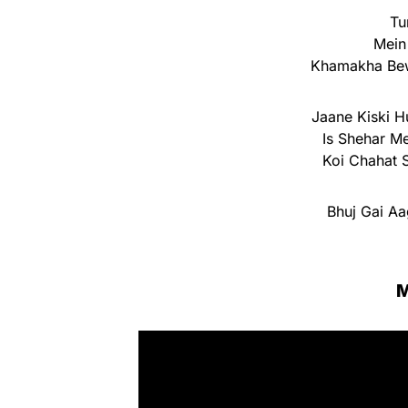
Tu
Mein
Khamakha Bew
Jaane Kiski H
Is Shehar M
Koi Chahat 
Bhuj Gai Aa
M