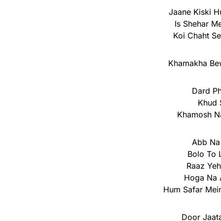
Jaane Kiski H
Is Shehar M
Koi Chaht Se
Khamakha Bew
Dard Ph
Khud 
Khamosh Na
Abb Na 
Bolo To 
Raaz Yeh
Hoga Na 
Hum Safar Mein
Door Jaat