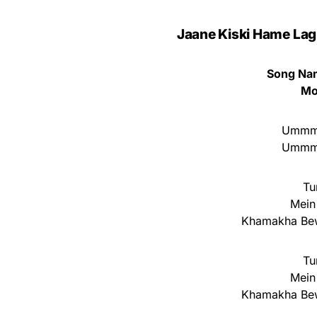
Jaane Kiski Hame Lag 
Song Nam
Mo
Ummm
Ummm
Tu
Mein
Khamakha Bew
Tu
Mein
Khamakha Bew