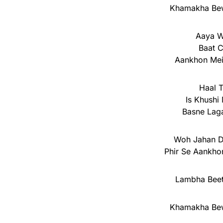
Khamakha Bew
Aaya W
Baat C
Aankhon Mei
Haal 
Is Khushi
Basne Lag
Woh Jahan Du
Phir Se Aankhon
Lambha Beet
Khamakha Bew