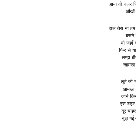
आया वो नज़र फि
आँखों
हाल तेरा ना हम स
बसने 
वो जहाँ
फिर से या
लम्हा बी
खामखा 
तूने जो 
खामखा ब
जाने कि
इस शहर म
दूर चाह
बुझ गई