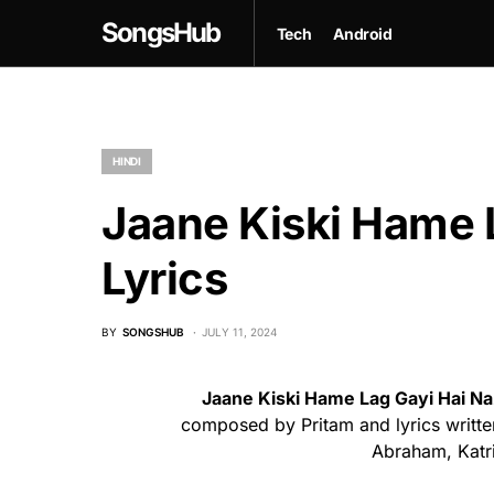
SongsHub
Tech
Android
HINDI
Jaane Kiski Hame 
Lyrics
BY
SONGSHUB
JULY 11, 2024
Jaane Kiski Hame Lag Gayi Hai Na
composed by Pritam and lyrics writt
Abraham, Katri