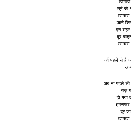
खामखा 
तूने जो 
खामखा ब
जाने कि
इस शहर म
दूर चाह
खामखा ब
गर्व पहले से है
खामो
अब ना पहले सी ब
राज़ 
हो गया 
हमसफ़र मे
दूर ज
खामखा ब