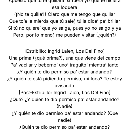
Apuesto que tú te quillara’ si fuera yo que te hiciera
esa loquera
(¡No te quille’!) Claro que me tengo que quillar
Que to’a la mierda que tú sale’, tú la dice’ pa’ brillar
Si tú no quiere’ que yo salga, pues yo no salgo y ya
Pero, por lo meno’, me pueden visitar (¿quién?)
[Estribillo: Ingrid Laien, Los Del Fino]
Una prima (¿qué prima?), una que viene del campo
Pa’ vacilar y beberno’ uno’ traguito’ mientra’ tanto
¿Y quién te dio permiso pa’ estar andando?
¿Y quién te está pidiendo permiso, mi loca? Te estoy
avisando
[Post-Estribillo: Ingrid Laien, Los Del Fino]
¿Qué? ¿Y quién te dio permiso pa’ estar andando?
(Nadie)
¿Y quién te dio permiso pa’ estar andando? (Que
nadie)
¿Quién te dio permiso pa’ estar andando?