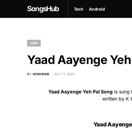
SongsHub
Tech
Android
HINDI
Yaad Aayenge Yeh 
BY
SONGSHUB
JULY 11, 2024
Yaad Aayenge Yeh Pal Song
is sung 
written by K 
Yaad Aayenge Y