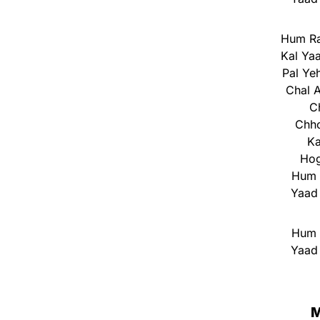
Hum Ra
Kal Ya
Pal Ye
Chal 
C
Chho
Ka
Hog
Hum 
Yaad
Hum 
Yaad
M