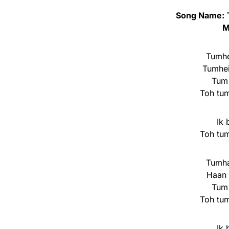
Song Name:
M
Tumhei
Tumhei
Tum 
Toh tum
Ik 
Toh tum
Tumha
Haan 
Tum 
Toh tum
Ik 