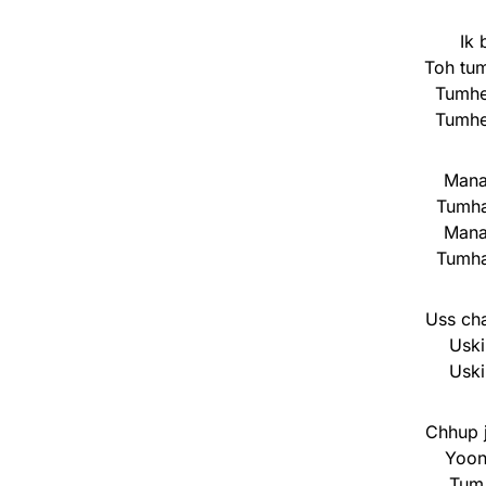
Ik 
Toh tum
Tumhe
Tumhe
Mana
Tumha
Mana
Tumha
Uss ch
Uski
Uski
Chhup 
Yoon
Tum 