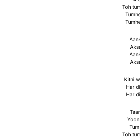
Toh tum
Tumhe
Tumhe
Aank
Aksa
Aank
Aksa
Kitni w
Har d
Har d
Taar
Yoon
Tum 
Toh tum