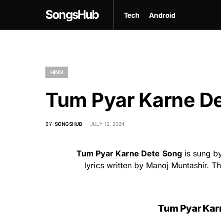
SongsHub
Tech
Android
HINDI
Tum Pyar Karne De
BY
SONGSHUB
JULY 12, 2024
Tum Pyar Karne Dete
Song
is sung by
lyrics written by Manoj Muntashir. 
Tum Pyar Kar