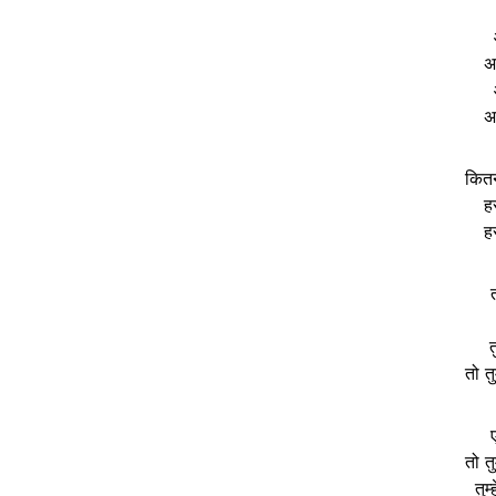
अ
अ
कितन
हर
हर
त
त
तो तु
तो तु
तुम