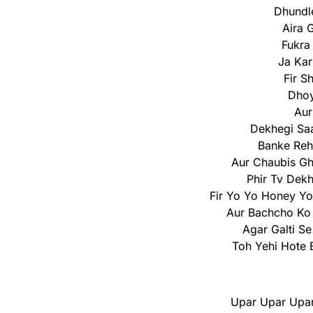
Dhundl
Aira 
Fukra
Ja Kar
Fir S
Dhoy
Aur
Dekhegi Sa
Banke Reh
Aur Chaubis Gh
Phir Tv Dek
Fir Yo Yo Honey Yo
Aur Bachcho Ko 
Agar Galti S
Toh Yehi Hote
Upar Upar Upar