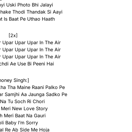
yi Uski Photo Bhi Jalayi
ahake Thodi Thandak Si Aayi
at Is Baat Pe Uthao Haath
[2x]
 Upar Upar Upar In The Air
 Upar Upar Upar In The Air
 Upar Upar Upar In The Air
chdi Ae Use Bi Peeni Hai
honey Singh:]
kha Tha Maine Raani Palko Pe
ar Samjhi Aa Jaunga Sadko Pe
 Na Tu Soch Ri Chori
 Meri New Love Story
h Meri Baat Na Gauri
li Baby I’m Sorry
al Re Ab Side Me Hoja