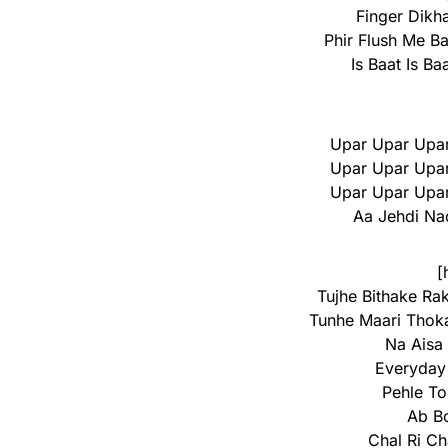
Finger Dikha
Phir Flush Me B
Is Baat Is Ba
Upar Upar Upar
Upar Upar Upar
Upar Upar Upar
Aa Jehdi Na
[
Tujhe Bithake Ra
Tunhe Maari Thok
Na Aisa
Everyday
Pehle To
Ab Bo
Chal Ri Ch