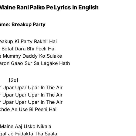
aine Rani Palko Pe Lyrics in English
ame: Breakup Party
eakup Ki Party Rakhli Hai
Botal Daru Bhi Peeli Hai
e Mummy Daddy Ko Sulake
aron Gaao Sur Sa Lagake Hath
[2x]
 Upar Upar Upar In The Air
 Upar Upar Upar In The Air
 Upar Upar Upar In The Air
hde Ae Use Bi Peeni Hai
 Maine Aaj Usko Nikala
agal Jo Fudakta Tha Saala