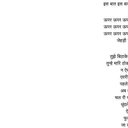
इस बात इस बा
ऊपर ऊपर ऊप
ऊपर ऊपर ऊप
ऊपर ऊपर ऊप
जेहड़ी 
तुझे बिठाके
तुन्हे मारि 
न ऐस
एवरी
पहले
अब 
चल री च
धुं
ऐ
फु
जा 