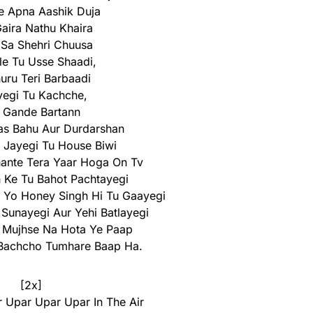
e Apna Aashik Duja
Gaira Nathu Khaira
 Sa Shehri Chuusa
le Tu Usse Shaadi,
huru Teri Barbaadi
egi Tu Kachche,
 Gande Bartann
as Bahu Aur Durdarshan
 Jayegi Tu House Biwi
ante Tera Yaar Hoga On Tv
h Ke Tu Bahot Pachtayegi
 Yo Honey Singh Hi Tu Gaayegi
Sunayegi Aur Yehi Batlayegi
e Mujhse Na Hota Ye Paap
 Bachcho Tumhare Baap Ha.
[2x]
 Upar Upar Upar In The Air