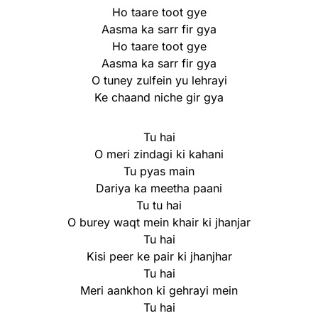
Ho taare toot gye
Aasma ka sarr fir gya
Ho taare toot gye
Aasma ka sarr fir gya
O tuney zulfein yu lehrayi
Ke chaand niche gir gya
Tu hai
O meri zindagi ki kahani
Tu pyas main
Dariya ka meetha paani
Tu tu hai
O burey waqt mein khair ki jhanjar
Tu hai
Kisi peer ke pair ki jhanjhar
Tu hai
Meri aankhon ki gehrayi mein
Tu hai