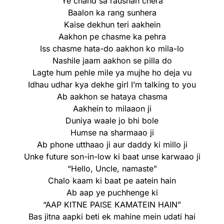
Ye chand sa raushan chera
Baalon ka rang sunhera
Kaise dekhun teri aakhein
Aakhon pe chasme ka pehra
Iss chasme hata-do aakhon ko mila-lo
Nashile jaam aakhon se pilla do
Lagte hum pehle mile ya mujhe ho deja vu
Idhau udhar kya dekhe girl I’m talking to you
Ab aakhon se hataya chasma
Aakhein to milaaon ji
Duniya waale jo bhi bole
Humse na sharmaao ji
Ab phone utthaao ji aur daddy ki millo ji
Unke future son-in-low ki baat unse karwaao ji
“Hello, Uncle, namaste”
Chalo kaam ki baat pe aatein hain
Ab aap ye puchhenge ki
“AAP KITNE PAISE KAMATEIN HAIN”
Bas jitna aapki beti ek mahine mein udati hai