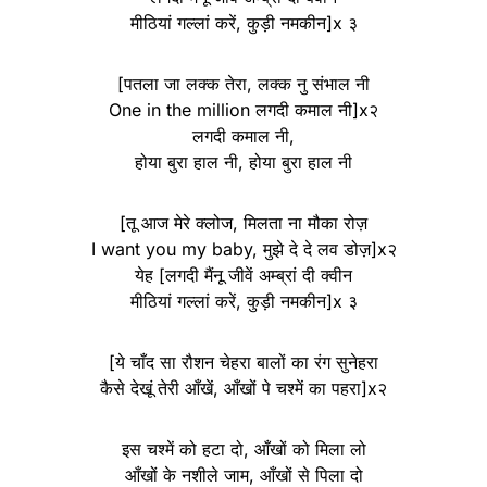
मीठियां गल्लां करें, कुड़ी नमकीन]x ३
[पतला जा लक्क तेरा, लक्क नु संभाल नी
One in the million लगदी कमाल नी]x२
लगदी कमाल नी,
होया बुरा हाल नी, होया बुरा हाल नी
[तू आज मेरे क्लोज, मिलता ना मौका रोज़
I want you my baby, मुझे दे दे लव डोज़]x२
येह [लगदी मैंनू जीवें अम्ब्रां दी क्वीन
मीठियां गल्लां करें, कुड़ी नमकीन]x ३
[ये चाँद सा रौशन चेहरा बालों का रंग सुनेहरा
कैसे देखूं तेरी आँखें, आँखों पे चश्में का पहरा]x२
इस चश्में को हटा दो, आँखों को मिला लो
आँखों के नशीले जाम, आँखों से पिला दो