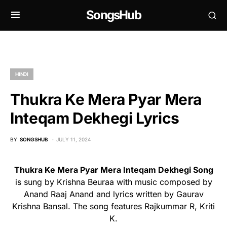
SongsHub
HINDI
Thukra Ke Mera Pyar Mera
Inteqam Dekhegi Lyrics
BY
SONGSHUB
JULY 11, 2024
Thukra Ke Mera Pyar Mera Inteqam Dekhegi Song
is sung by Krishna Beuraa with music composed by
Anand Raaj Anand and lyrics written by Gaurav
Krishna Bansal. The song features Rajkummar R, Kriti
K.