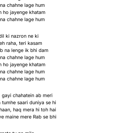
itna chahne lage hum
h ho jayenge khatam
itna chahne lage hum
dil ki nazron ne ki
eh raha, teri kasam
ab na lenge ik bhi dam
itna chahne lage hum
h ho jayenge khatam
itna chahne lage hum
itna chahne lage hum
a gayi chahatein ab meri
 tumhe saari duniya se hi
haan, haq mera hi toh hai
 ye maine mere Rab se bhi