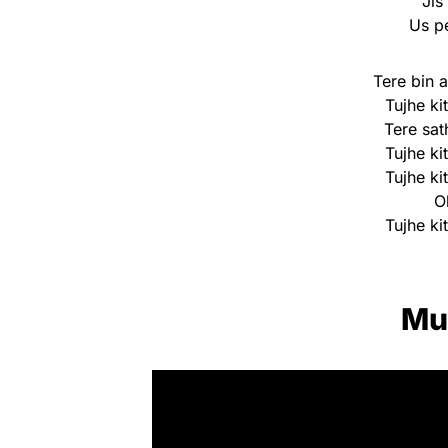
Jis
Us p
Tere bin 
Tujhe k
Tere sat
Tujhe k
Tujhe k
O
Tujhe k
Mu