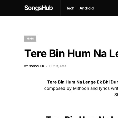
SongsHub
Tech
Android
HINDI
Tere Bin Hum Na L
BY
SONGSHUB
JULY 11, 2024
Tere Bin Hum Na Lenge Ek Bhi Du
composed by Mithoon and lyrics writ
S