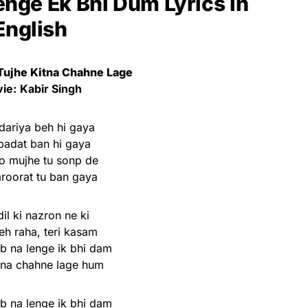
enge Ek Bhi Dum Lyrics
in
English
Tujhe Kitna Chahne Lage
ie:
Kabir Singh
 dariya beh hi gaya
ibadat ban hi gaya
o mujhe tu sonp de
aroorat tu ban gaya
dil ki nazron ne ki
eh raha, teri kasam
ab na lenge ik bhi dam
itna chahne lage hum
ab na lenge ik bhi dam