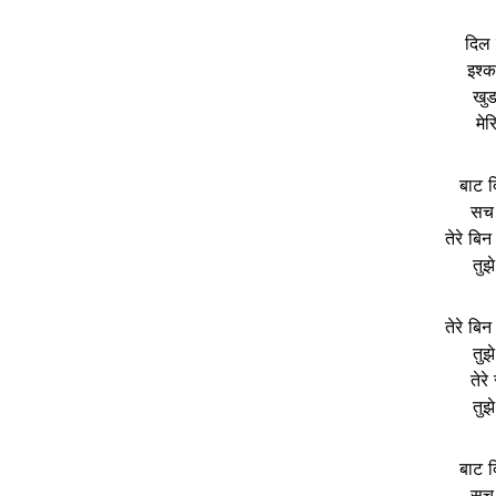
दिल 
इश्क
खुड
मे
बाट द
सच 
तेरे बि
तुझ
तेरे बि
तुझ
तेरे
तुझ
बाट द
सच 