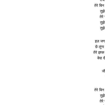
तेरे बि
तुझ
तेरे
तुझ
तुझ
इज़ जग
छें लुं
तेरे इश्क
केह दी
ज
तेरे बि
तुझ
तेरे