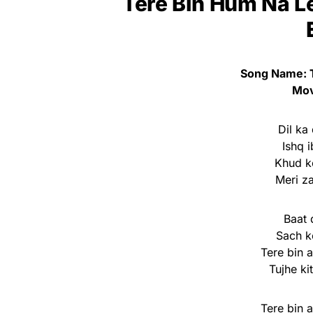
Tere Bin Hum Na L
Song Name:
Mov
Dil ka
Ishq 
Khud k
Meri z
Baat 
Sach k
Tere bin 
Tujhe k
Tere bin 