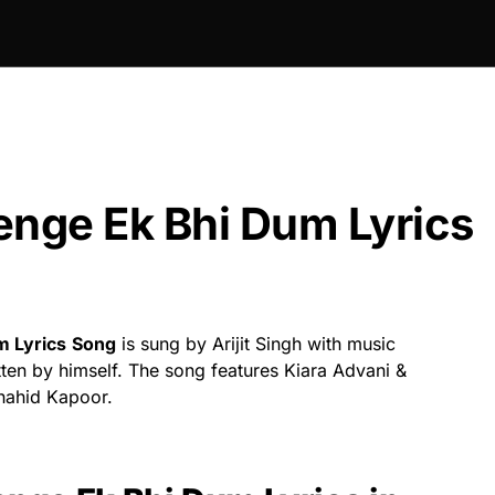
enge Ek Bhi Dum Lyrics
m Lyrics
Song
is sung by Arijit Singh with music
ten by himself. The song features Kiara Advani &
hahid Kapoor.