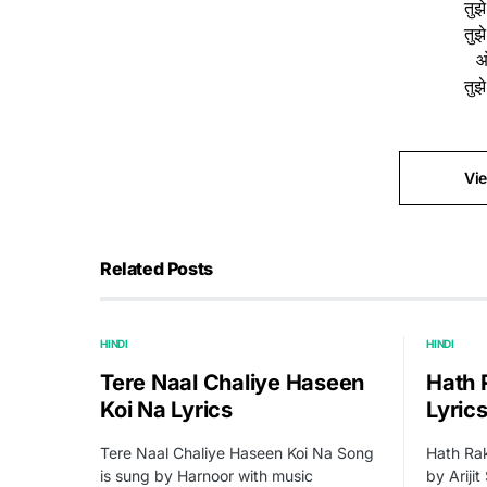
तुझ
तुझ
तुझ
Vi
Related Posts
HINDI
HINDI
Tere Naal Chaliye Haseen
Hath 
Koi Na Lyrics
Lyric
Tere Naal Chaliye Haseen Koi Na Song
Hath Rak
is sung by Harnoor with music
by Ariji