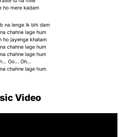
 raste tu na mile
e ho mere kadam
ab na lenge ik bhi dam
itna chahne lage hum
h ho jayenge khatam
itna chahne lage hum
itna chahne lage hum
h… Oo… Oh…
itna chahne lage hum
sic Video