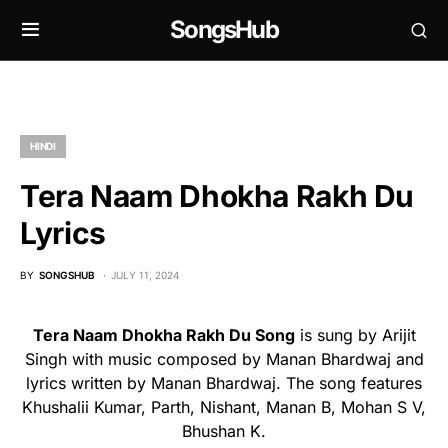
SongsHub
HINDI
Tera Naam Dhokha Rakh Du
Lyrics
BY
SONGSHUB
JULY 11, 2024
Tera Naam Dhokha Rakh Du Song
is sung by Arijit
Singh with music composed by Manan Bhardwaj and
lyrics written by Manan Bhardwaj. The song features
Khushalii Kumar, Parth, Nishant, Manan B, Mohan S V,
Bhushan K.