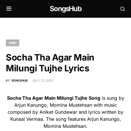
SongsHub
HINDI
Socha Tha Agar Main
Milungi Tujhe Lyrics
BY
SONGSHUB
JULY 12, 2024
Socha Tha Agar Main Milungi Tujhe Song
is sung by
Arjun Kanungo, Momina Mustehsan with music
composed by Aniket Gundewar and lyrics written by
Kunaal Vermaa. The song features Arjun Kanungo,
Momina Mustehsan.