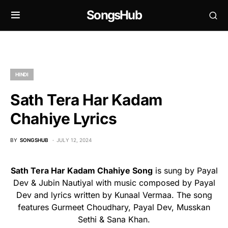
SongsHub
HINDI
Sath Tera Har Kadam
Chahiye Lyrics
BY
SONGSHUB
JULY 12, 2024
Sath Tera Har Kadam Chahiye Song
is sung by Payal
Dev & Jubin Nautiyal with music composed by Payal
Dev and lyrics written by Kunaal Vermaa. The song
features Gurmeet Choudhary, Payal Dev, Musskan
Sethi & Sana Khan.