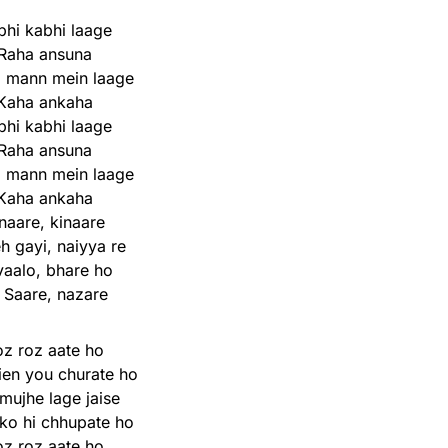
bhi kabhi laage
Raha ansuna
i mann mein laage
Kaha ankaha
bhi kabhi laage
Raha ansuna
i mann mein laage
Kaha ankaha
naare, kinaare
h gayi, naiyya re
aalo, bhare ho
 Saare, nazare
z roz aate ho
en you churate ho
mujhe lage jaise
ko hi chhupate ho
z roz aate ho