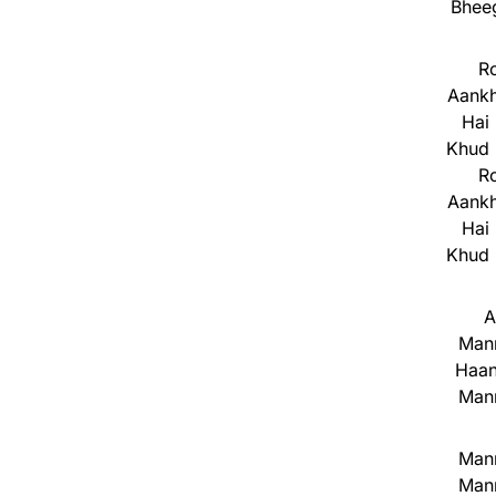
Bheeg
Ro
Aankh
Hai 
Khud 
Ro
Aankh
Hai 
Khud 
A
Mann
Haan
Mann
Mann
Mann