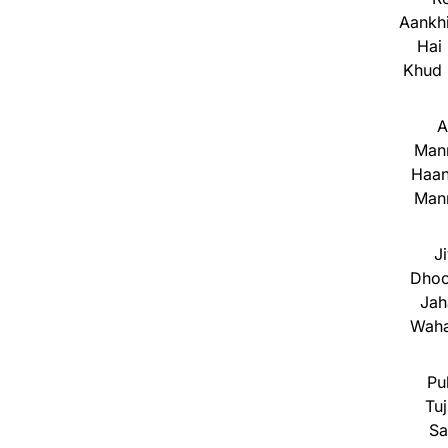
Aankhi
Hai 
Khud 
A
Mann
Haan
Mann
J
Dhoo
Jah
Waha
Pu
Tuj
Sa