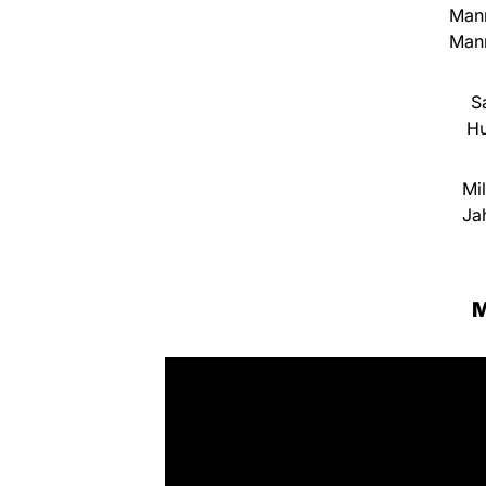
Mann
Mann
S
Hu
Mil
Jah
M