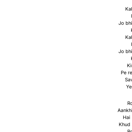
Ka
Jo bh
Ka
Jo bh
Ki
Pe re
Sav
Ye
Ro
Aankhi
Hai 
Khud 
Ro