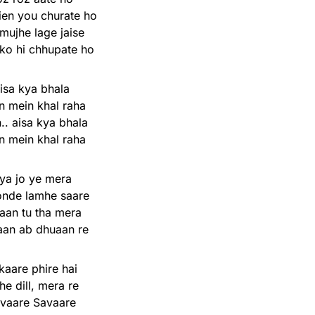
en you churate ho
mujhe lage jaise
ko hi chhupate ho
isa kya bhala
 mein khal raha
.. aisa kya bhala
 mein khal raha
iya jo ye mera
nde lamhe saare
aan tu tha mera
an ab dhuaan re
kaare phire hai
he dill, mera re
vaare Savaare