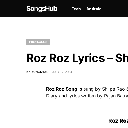
SongsHub
Tech
Android
HINDI SONGS
Roz Roz Lyrics – Sh
BY
SONGSHUB
JULY 12, 2024
Roz Roz
Song
is sung by Shilpa Rao 
Diary and lyrics written by Rajan Bat
Roz Ro