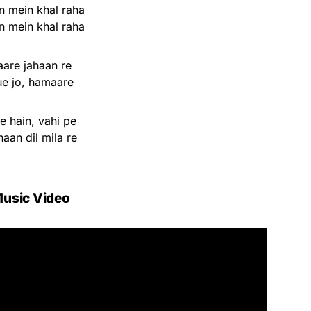
 mein khal raha
 mein khal raha
aare jahaan re
e jo, hamaare
e hain, vahi pe
aan dil mila re
usic Video