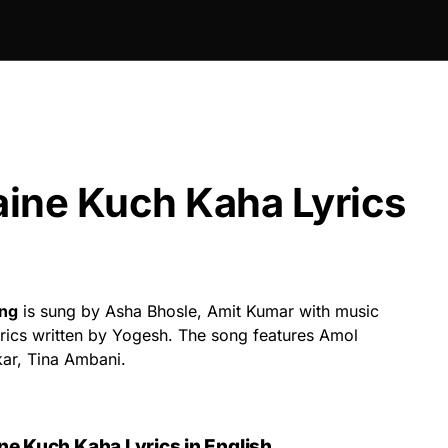
ine Kuch Kaha Lyrics
ng
is sung by Asha Bhosle, Amit Kumar with music
ics written by Yogesh. The song features Amol
kar, Tina Ambani.
e Kuch Kaha Lyrics in English