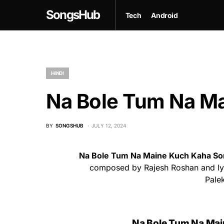
SongsHub
Tech
Android
HINDI
Na Bole Tum Na Ma
BY
SONGSHUB
JULY 12, 2024
Na Bole Tum Na Maine Kuch Kaha So
composed by Rajesh Roshan and lyr
Pale
Na Bole Tum Na Main