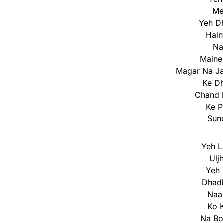
Me
Yeh Dh
Hain
Na
Maine
Magar Na Ja
Ke Dh
Chand 
Ke P
Sune
Yeh L
Ulj
Yeh 
Dhad
Naa 
Ko 
Na Bo