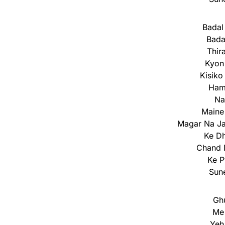
Badal
Bada
Thir
Kyon
Kisik
Ham
Na
Maine
Magar Na Ja
Ke Dh
Chand 
Ke P
Sune
Ghu
Me 
Yeh