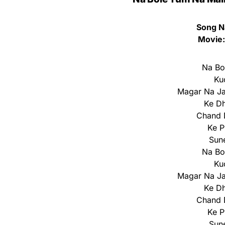
Song N
Movie:
Na Bo
Ku
Magar Na Ja
Ke Dh
Chand 
Ke P
Sune
Na Bo
Ku
Magar Na Ja
Ke Dh
Chand 
Ke P
Sune