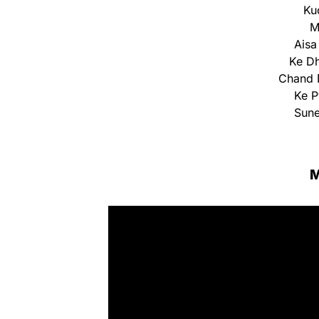
Ku
M
Aisa
Ke Dh
Chand 
Ke P
Sune
M