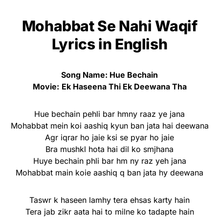
Mohabbat Se Nahi Waqif
Lyrics
in English
Song Name: Hue Bechain
Movie:
Ek Haseena Thi Ek Deewana Tha
Hue bechain pehli bar hmny raaz ye jana
Mohabbat mein koi aashiq kyun ban jata hai deewana
Agr iqrar ho jaie ksi se pyar ho jaie
Bra mushkl hota hai dil ko smjhana
Huye bechain phli bar hm ny raz yeh jana
Mohabbat main koie aashiq q ban jata hy deewana
Taswr k haseen lamhy tera ehsas karty hain
Tera jab zikr aata hai to milne ko tadapte hain