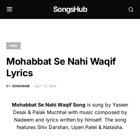
SongsHub
HINDI
Mohabbat Se Nahi Waqif
Lyrics
BY
SONGSHUB
JULY 12, 2024
Mohabbat Se Nahi Waqif Song
is sung by Yaseer
Desai & Palak Muchhal with music composed by
Nadeem and lyrics written by himself. The song
features Shiv Darshan, Upen Patel & Natasha.