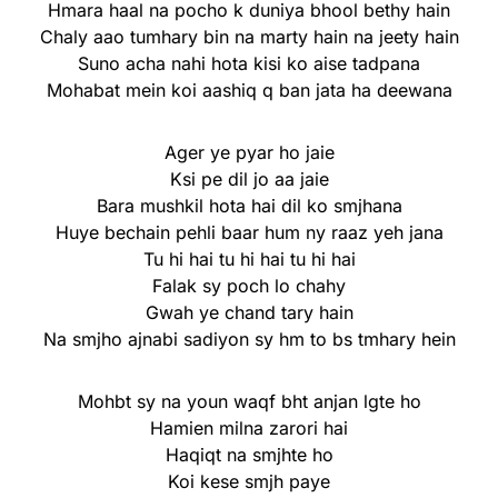
Hmara haal na pocho k duniya bhool bethy hain
Chaly aao tumhary bin na marty hain na jeety hain
Suno acha nahi hota kisi ko aise tadpana
Mohabat mein koi aashiq q ban jata ha deewana
Ager ye pyar ho jaie
Ksi pe dil jo aa jaie
Bara mushkil hota hai dil ko smjhana
Huye bechain pehli baar hum ny raaz yeh jana
Tu hi hai tu hi hai tu hi hai
Falak sy poch lo chahy
Gwah ye chand tary hain
Na smjho ajnabi sadiyon sy hm to bs tmhary hein
Mohbt sy na youn waqf bht anjan lgte ho
Hamien milna zarori hai
Haqiqt na smjhte ho
Koi kese smjh paye