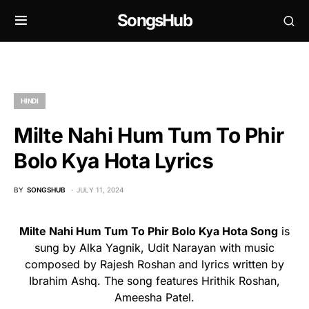
SongsHub
HINDI
Milte Nahi Hum Tum To Phir
Bolo Kya Hota Lyrics
BY
SONGSHUB
JULY 11, 2024
Milte Nahi Hum Tum To Phir Bolo Kya Hota Song
is
sung by Alka Yagnik, Udit Narayan with music
composed by Rajesh Roshan and lyrics written by
Ibrahim Ashq. The song features Hrithik Roshan,
Ameesha Patel.