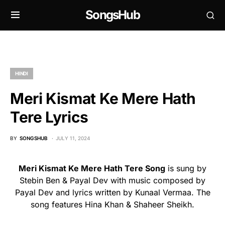
SongsHub
HINDI
Meri Kismat Ke Mere Hath
Tere Lyrics
BY
SONGSHUB
JULY 11, 2024
Meri Kismat Ke Mere Hath Tere Song
is sung by
Stebin Ben & Payal Dev with music composed by
Payal Dev and lyrics written by Kunaal Vermaa. The
song features Hina Khan & Shaheer Sheikh.