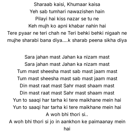
Sharaab kaisi, Khumaar kaisa
Yeh sab tumhari nawazishen hain
Pilayi hai kiss nazar se tu ne
Keh mujh ko apni khabar nahin hai
Tere pyaar ne teri chah ne Teri behki behki nigaah ne
mujhe sharabi bana diya….k sharab peena sikha diya
Sara jahan mast Jahan ka nizam mast
Sara jahan mast Jahan ka nizam mast
Tum mast sheesha mast sab mast jaam mast
Tum mast sheesha mast sab mast jaam mast
Din mast raat mast Sahr mast shaam mast
Din mast raat mast Sahr mast shaam mast
Yun to saaqi har tarha ki tere maikhane mein hai
Yun to saaqi har tarha ki tere maikhane mein hai
A woh bhi thori si..
A woh bhi thori si jo in aankhon ke paimaanay mein
hai