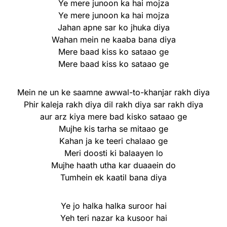
Ye mere junoon ka hai mojza
Ye mere junoon ka hai mojza
Jahan apne sar ko jhuka diya
Wahan mein ne kaaba bana diya
Mere baad kiss ko sataao ge
Mere baad kiss ko sataao ge
Mein ne un ke saamne awwal-to-khanjar rakh diya
Phir kaleja rakh diya dil rakh diya sar rakh diya
aur arz kiya mere bad kisko sataao ge
Mujhe kis tarha se mitaao ge
Kahan ja ke teeri chalaao ge
Meri doosti ki balaayen lo
Mujhe haath utha kar duaaein do
Tumhein ek kaatil bana diya
Ye jo halka halka suroor hai
Yeh teri nazar ka kusoor hai