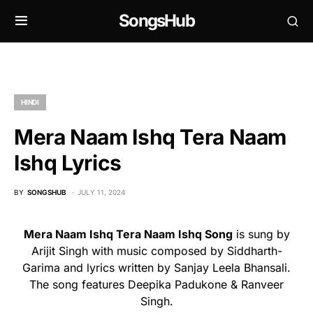
SongsHub
HINDI
Mera Naam Ishq Tera Naam
Ishq Lyrics
BY
SONGSHUB
JULY 11, 2024
Mera Naam Ishq Tera Naam Ishq Song
is sung by
Arijit Singh with music composed by Siddharth-
Garima and lyrics written by Sanjay Leela Bhansali.
The song features Deepika Padukone & Ranveer
Singh.