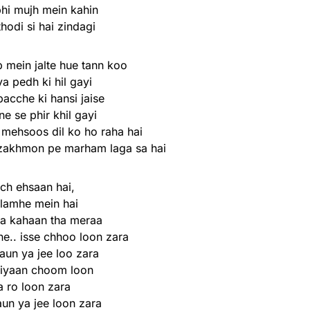
hi mujh mein kahin
thodi si hai zindagi
mein jalte hue tann koo
a pedh ki hil gayi
acche ki hansi jaise
e se phir khil gayi
 mehsoos dil ko ho raha hai
zakhmon pe marham laga sa hai
ch ehsaan hai,
 lamhe mein hai
a kahaan tha meraa
e.. isse chhoo loon zara
aun ya jee loo zara
iyaan choom loon
a ro loon zara
aun ya jee loon zara