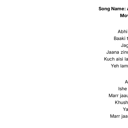
Song Name: 
Mov
Abhi
Baaki 
Jag
Jaana zin
Kuch aisi l
Yeh lam
A
Ishe
Marr jaa
Khush
Ya
Marr jaa