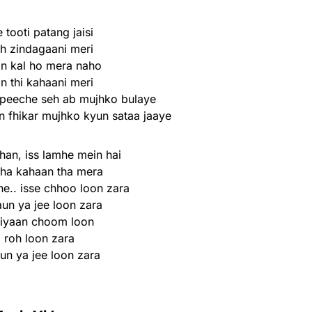
 tooti patang jaisi
eh zindagaani meri
n kal ho mera naho
n thi kahaani meri
peeche seh ab mujhko bulaye
n fhikar mujhko kyun sataa jaaye
bhan, iss lamhe mein hai
ha kahaan tha mera
e.. isse chhoo loon zara
aun ya jee loon zara
iyaan choom loon
 roh loon zara
un ya jee loon zara