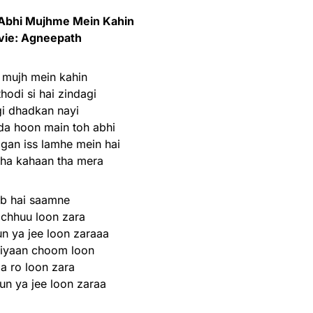
Abhi Mujhme Mein Kahin
ie: Agneepath
 mujh mein kahin
thodi si hai zindagi
i dhadkan nayi
da hoon main toh abhi
agan iss lamhe mein hai
ha kahaan tha mera
b hai saamne
 chhuu loon zara
un ya jee loon zaraaa
iyaan choom loon
a ro loon zara
un ya jee loon zaraa