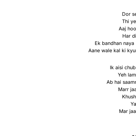
Dor se
Thi y
Aaj hoo
Har di
Ek bandhan naya 
Aane wale kal ki kyu
Ik aisi chu
Yeh lam
Ab hai saamn
Marr ja
Khush
Ya
Mar jaa