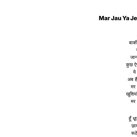
Mar Jau Ya Jee
बाकी
जाना
कुछ ऐस
ये
अब है
मर 
खुशिया
मर 
हूँ ध
छा
रूठ