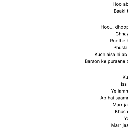
Hoo ab
Baaki 
Hoo… dhoop 
Chhay
Roothe b
Phuslan
Kuch aisa hi ab
Barson ke puraane 
Ku
Iss
Ye lamh
Ab hai saamn
Marr ja
Khush
Y
Marr ja