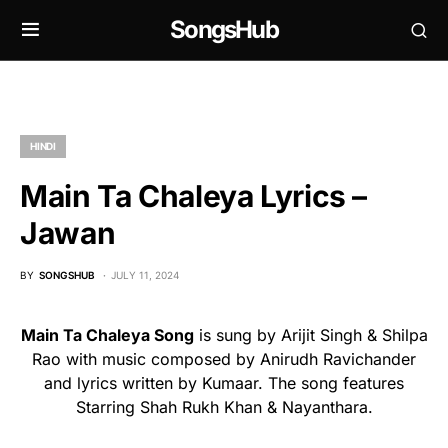
SongsHub
HINDI
Main Ta Chaleya Lyrics –
Jawan
BY
SONGSHUB
JULY 11, 2024
Main Ta Chaleya Song
is sung by Arijit Singh & Shilpa
Rao with music composed by Anirudh Ravichander
and lyrics written by Kumaar. The song features
Starring Shah Rukh Khan & Nayanthara.