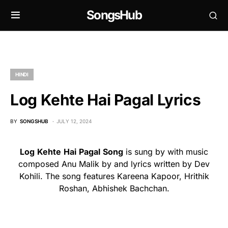
SongsHub
HINDI
Log Kehte Hai Pagal Lyrics
BY
SONGSHUB
JULY 12, 2024
Log
Kehte
Hai
Pagal
Song
is sung by with music
composed Anu Malik by and lyrics written by Dev
Kohili. The song features Kareena Kapoor, Hrithik
Roshan, Abhishek Bachchan.