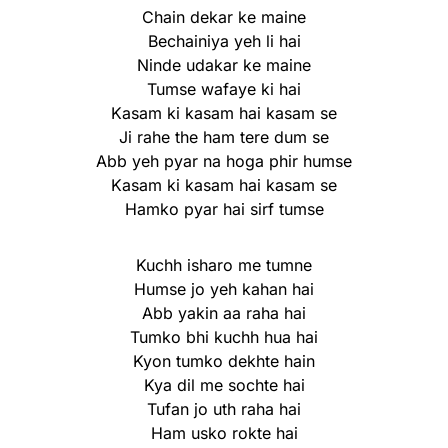
Chain dekar ke maine
Bechainiya yeh li hai
Ninde udakar ke maine
Tumse wafaye ki hai
Kasam ki kasam hai kasam se
Ji rahe the ham tere dum se
Abb yeh pyar na hoga phir humse
Kasam ki kasam hai kasam se
Hamko pyar hai sirf tumse
Kuchh isharo me tumne
Humse jo yeh kahan hai
Abb yakin aa raha hai
Tumko bhi kuchh hua hai
Kyon tumko dekhte hain
Kya dil me sochte hai
Tufan jo uth raha hai
Ham usko rokte hai