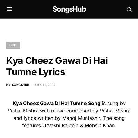
SongsHub
HINDI
Kya Cheez Gawa Di Hai
Tumne Lyrics
BY
SONGSHUB
JULY 11, 2024
Kya Cheez Gawa Di Hai Tumne Song
is sung by
Vishal Mishra with music composed by Vishal Mishra
and lyrics written by Manoj Muntashir. The song
features Urvashi Rautela & Mohsin Khan.