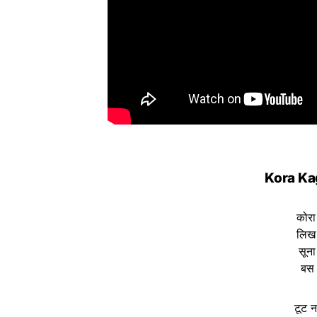
Kora Ka
कोरा
लिख 
सूना
बस ग
टूट न