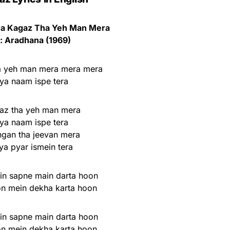
a Kagaz Tha Yeh Man Mera
: Aradhana (1969)
a yeh man mera mera mera
iya naam ispe tera
az tha yeh man mera
iya naam ispe tera
gan tha jeevan mera
ya pyar ismein tera
ein sapne main darta hoon
on mein dekha karta hoon
ein sapne main darta hoon
on mein dekha karta hoon