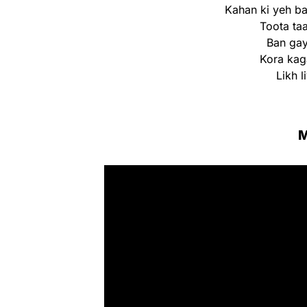
Kahan ki yeh baa
Toota ta
Ban gay
Kora kag
Likh l
M