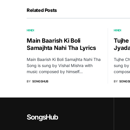
Related Posts
HINDI
HINDI
Main Baarish Ki Boli
Tujhe
Samajhta Nahi Tha Lyrics
Jyada
Main Baarish Ki Boli Samajhta Nahi Tha
Tujhe C
Song is sung by Vishal Mishra with
sung by
music composed by himself…
compose
BY
SONGSHUB
BY
SONGS
SongsHub