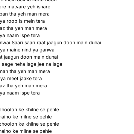
are matvare yeh ishare
rpan tha yeh man mera
ya roop is mein tera
az tha yeh man mera
iya naam ispe tera
wai Saari saari raat jaagun doon main duhai
ya maine nindiya ganwai
aat jaagun doon main duhai
 aage neha lage jee na lage
man tha yeh man mera
ya meet jaake tera
az tha yeh man mera
iya naam ispe tera
hoolon ke khilne se pehle
naino ke milne se pehle
hoolon ke khilne se pehle
naino ke milne se pehle