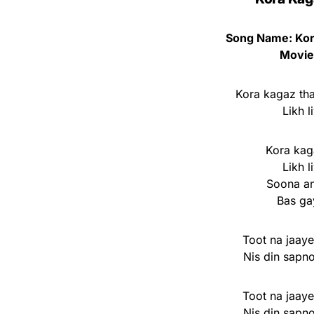
Song Name: Kor
Movie
Kora kagaz th
Likh l
Kora kag
Likh l
Soona an
Bas ga
Toot na jaay
Nis din sapn
Toot na jaay
Nis din sapn