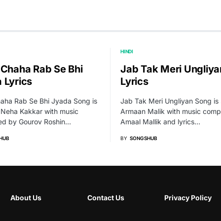
HINDI
 Chaha Rab Se Bhi
Jab Tak Meri Ungliya
 Lyrics
Lyrics
haha Rab Se Bhi Jyada Song is
Jab Tak Meri Ungliyan Song is
 Neha Kakkar with music
Armaan Malik with music com
d by Gourov Roshin…
Amaal Mallik and lyrics…
HUB
BY
SONGSHUB
About Us
Contact Us
Privacy Policy