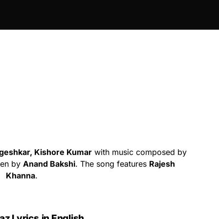
geshkar, Kishore Kumar
with music composed by
tten by
Anand Bakshi
. The song features
Rajesh
Khanna
.
az Lyrics
in English