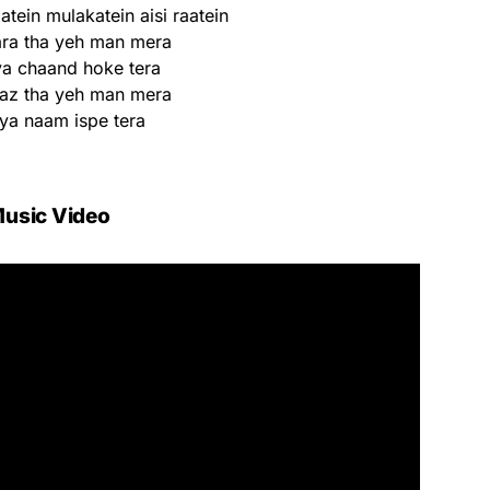
tein mulakatein aisi raatein
ara tha yeh man mera
a chaand hoke tera
az tha yeh man mera
iya naam ispe tera
usic Video