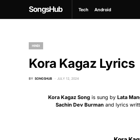
SongsHub
Tech
Android
HINDI
Kora Kagaz Lyrics
BY
SONGSHUB
JULY 12, 2024
Kora Kagaz Song
is sung by
Lata Man
Sachin Dev Burman
and lyrics wri
Kora Kag