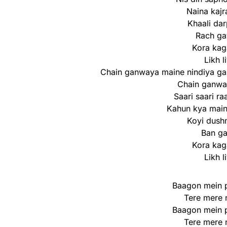
Naina kajr
Khaali da
Rach ga
Kora kag
Likh l
Chain ganwaya maine nindiya gan
Chain ganwa
Saari saari r
Kahun kya main
Koyi dush
Ban ga
Kora kag
Likh l
Baagon mein p
Tere mere 
Baagon mein p
Tere mere 