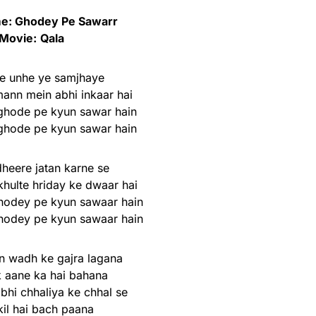
e: Ghodey Pe Sawarr
Movie:
Qala
se unhe ye samjhaye
mann mein abhi inkaar hai
ghode pe kyun sawar hain
ghode pe kyun sawar hain
heere jatan karne se
khulte hriday ke dwaar hai
hodey pe kyun sawaar hain
hodey pe kyun sawaar hain
n wadh ke gajra lagana
 aane ka hai bahana
bhi chhaliya ke chhal se
il hai bach paana