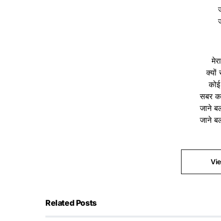
ज
ज
मेर
क्यों
कोई 
सबर कर
जाने बल
जाने बल
Vi
Related Posts