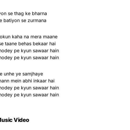
on se thag ke bharna
e batiyon se zurmana
tokun kaha na mera maane
se taane behas bekaar hai
hodey pe kyun sawaar hain
hodey pe kyun sawaar hain
se unhe ye samjhaye
mann mein abhi inkaar hai
hodey pe kyun sawaar hain
hodey pe kyun sawaar hain
usic Video