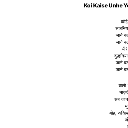
Koi Kaise Unhe Y
कोई 
सजनिया 
जाने बल
जाने बल
धीर
दुल्हनिया
जाने बल
जाने बल
बालो 
नाज़
सब जान 
म
ओह, अखियों 
ज