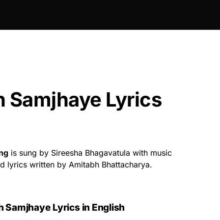
h Samjhaye Lyrics
ng
is sung by Sireesha Bhagavatula with music
 lyrics written by Amitabh Bhattacharya.
eh Samjhaye
Lyrics in English