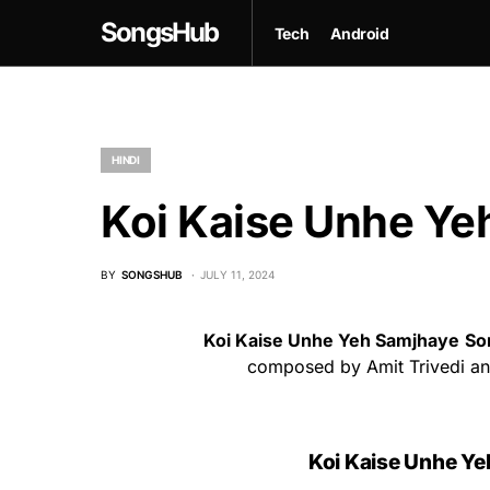
SongsHub
Tech
Android
HINDI
Koi Kaise Unhe Ye
BY
SONGSHUB
JULY 11, 2024
Koi Kaise Unhe Yeh Samjhaye
So
composed by Amit Trivedi and
Koi Kaise Unhe Y