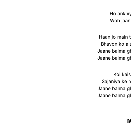
Ho ankhiy
Woh jaan
Haan jo main 
Bhavon ko ai
Jaane balma g
Jaane balma g
Koi kai
Sajaniya ke 
Jaane balma g
Jaane balma g
M