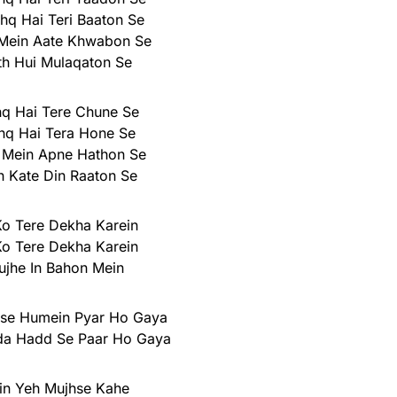
hq Hai Teri Baaton Se
 Mein Aate Khwabon Se
th Hui Mulaqaton Se
hq Hai Tere Chune Se
hq Hai Tera Hone Se
 Mein Apne Hathon Se
h Kate Din Raaton Se
o Tere Dekha Karein
o Tere Dekha Karein
ujhe In Bahon Mein
mse Humein Pyar Ho Gaya
da Hadd Se Paar Ho Gaya
in Yeh Mujhse Kahe