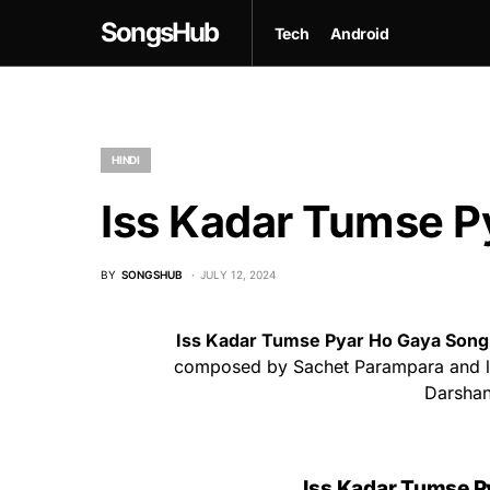
SongsHub
Tech
Android
HINDI
Iss Kadar Tumse P
BY
SONGSHUB
JULY 12, 2024
Iss Kadar Tumse Pyar Ho Gaya Song
composed by Sachet Parampara and lyr
Darshan
Iss Kadar Tumse P