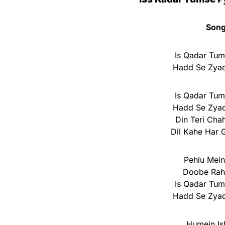
Song
Is Qadar Tu
Hadd Se Zya
Is Qadar Tu
Hadd Se Zya
Din Teri Cha
Dil Kahe Har 
Pehlu Mein
Doobe Rah
Is Qadar Tu
Hadd Se Zya
Humein Is