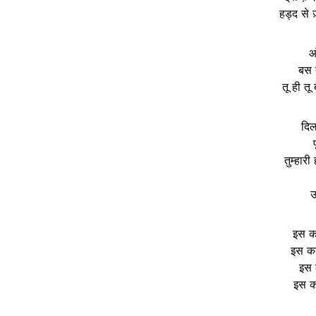
हड्द से ज
आ
बस 
तू ही तू 
दिल
तुम्हार
उ
इस कद
इस कद
इस 
इस क