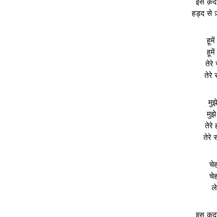
इस क़दर 
हड्द से ज
हूमे
हूमे
तेरे 
तेरे
मुझ
मुझे
तेरे
तेरे
चेह
चेह
ले
इस क़दर 