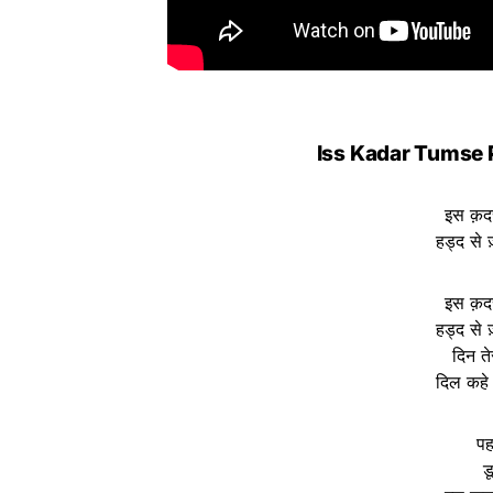
Iss Kadar Tumse 
इस क़दर 
हड्द से ज
इस क़दर 
हड्द से ज
दिन तेर
दिल कहे 
पह
डू