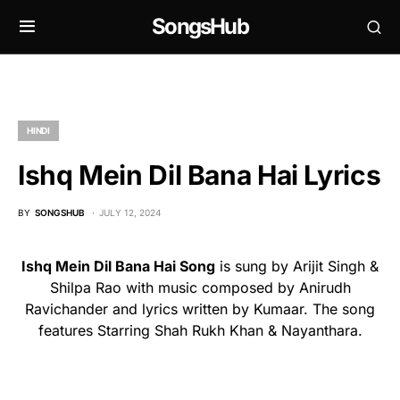
SongsHub
HINDI
Ishq Mein Dil Bana Hai Lyrics
BY
SONGSHUB
JULY 12, 2024
Ishq Mein Dil Bana Hai Song
is sung by Arijit Singh &
Shilpa Rao with music composed by Anirudh
Ravichander and lyrics written by Kumaar. The song
features Starring Shah Rukh Khan & Nayanthara.