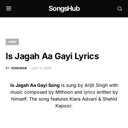
SongsHub
HINDI
Is Jagah Aa Gayi Lyrics
BY
SONGSHUB
JULY 11, 2024
Is Jagah Aa Gayi Song
is sung by Arijit Singh with
music composed by Mithoon and lyrics written by
himself. The song features Kiara Advani & Shahid
Kapoor.