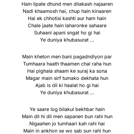
Hain lipate dhund men dilakash najaaren
Nadi khaamosh hai, chup hain kinaaren
Hai ek chhotisi kashti aur ham hain
Chale jaate hain laharonke sahaare
Suhaani apani sngat ho gi hai
Ye duniya khubasurat …
Main kheton men bani pagadndiyon par
Tumhaara haath thaamen chal raha hun
Hai pighala shaam ke suraj ka sona
Magar main sirf tumako dekhata hun
Ajab is dil ki haalat ho gi hai
Ye duniya khubasurat …
Ye saare log bilakul bekhbar hain
Main dil hi dil men sapanen bun rahi hun
Nigaahen jo tumhaari kah rahi hai
Main in ankhon se wo sab sun rahi hun