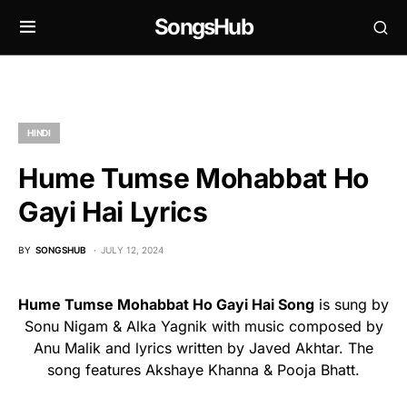
SongsHub
HINDI
Hume Tumse Mohabbat Ho
Gayi Hai Lyrics
BY
SONGSHUB
JULY 12, 2024
Hume Tumse Mohabbat Ho Gayi Hai Song
is sung by
Sonu Nigam & Alka Yagnik with music composed by
Anu Malik and lyrics written by Javed Akhtar. The
song features Akshaye Khanna & Pooja Bhatt.