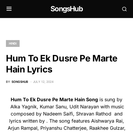
SongsHub
HINDI
Hum To Ek Dusre Pe Marte
Hain Lyrics
BY
SONGSHUB
JULY 12, 2024
Hum To Ek Dusre Pe Marte Hain Song
is sung by
Alka Yagnik, Kumar Sanu, Udit Narayan with music
composed by Nadeem Saifi, Shravan Rathod and
lyrics written by . The song features Aishwarya Rai,
Arjun Rampal, Priyanshu Chatterjee, Raakhee Gulzar,