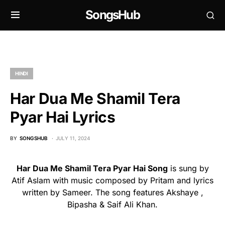
SongsHub
HINDI
Har Dua Me Shamil Tera
Pyar Hai Lyrics
BY
SONGSHUB
JULY 11, 2024
Har Dua Me Shamil Tera Pyar Hai Song
is sung by
Atif Aslam with music composed by Pritam and lyrics
written by Sameer. The song features Akshaye ,
Bipasha & Saif Ali Khan.