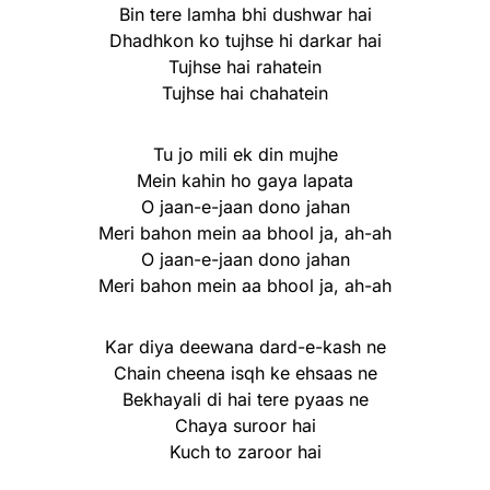
Bin tere lamha bhi dushwar hai
Dhadhkon ko tujhse hi darkar hai
Tujhse hai rahatein
Tujhse hai chahatein
Tu jo mili ek din mujhe
Mein kahin ho gaya lapata
O jaan-e-jaan dono jahan
Meri bahon mein aa bhool ja, ah-ah
O jaan-e-jaan dono jahan
Meri bahon mein aa bhool ja, ah-ah
Kar diya deewana dard-e-kash ne
Chain cheena isqh ke ehsaas ne
Bekhayali di hai tere pyaas ne
Chaya suroor hai
Kuch to zaroor hai