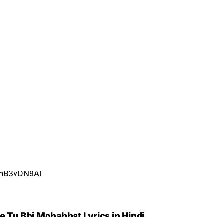
EnB3vDN9AI
rle Tu Bhi Mohabbat Lyrics in Hindi