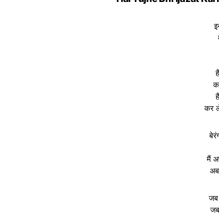
इ
ह
कर
ह
कर ल
बेर
मैं 
अब
जब 
जब