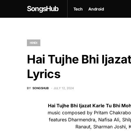
SongsHub
Tech
Android
HINDI
Hai Tujhe Bhi Ijaz
Lyrics
BY
SONGSHUB
JULY 12, 2024
Hai Tujhe Bhi Ijazat Karle Tu Bhi M
music composed by Pritam Chakrabort
features Dharmendra, Nafisa Ali, Sh
Ranaut, Sharman Joshi, 