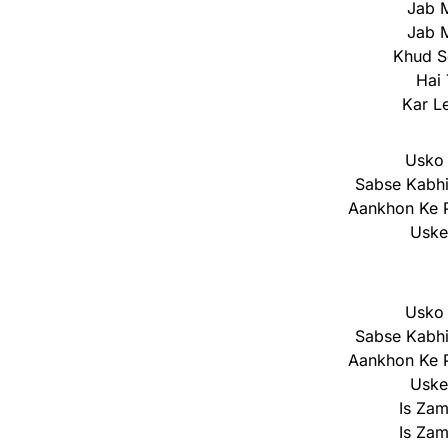
Jab M
Jab M
Khud S
Hai 
Kar L
Usko
Sabse Kabhi
Aankhon Ke 
Uske
Usko
Sabse Kabhi
Aankhon Ke 
Uske
Is Za
Is Za