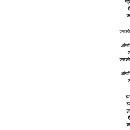
खु
ह
कर
उसको 
आँखों
उ
उसको 
आँखों
उ
इस
इ
पू
ह
कर