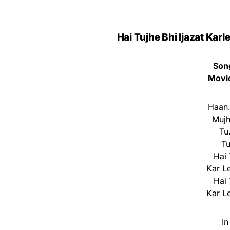
Hai Tujhe Bhi Ijazat Karl
Son
Movie
Haan.
Mujh
Tu
Tu
Hai 
Kar L
Hai 
Kar L
In