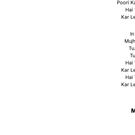
Poori K
Hai 
Kar L
In
Mujh
Tu
Tu
Hai 
Kar L
Hai 
Kar L
M