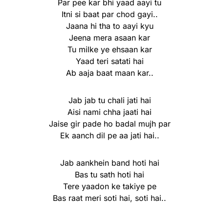
Par pee kar bhi yaad aayi tu
Itni si baat par chod gayi..
Jaana hi tha to aayi kyu
Jeena mera asaan kar
Tu milke ye ehsaan kar
Yaad teri satati hai
Ab aaja baat maan kar..
Jab jab tu chali jati hai
Aisi nami chha jaati hai
Jaise gir pade ho badal mujh par
Ek aanch dil pe aa jati hai..
Jab aankhein band hoti hai
Bas tu sath hoti hai
Tere yaadon ke takiye pe
Bas raat meri soti hai, soti hai..