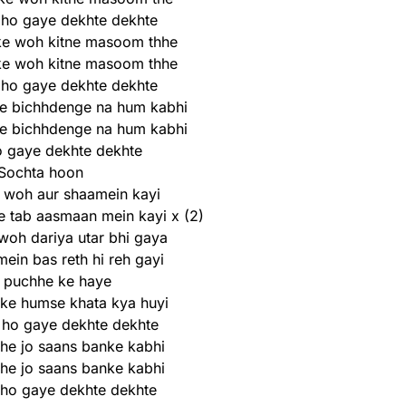
 ho gaye dekhte dekhte
ke woh kitne masoom thhe
ke woh kitne masoom thhe
 ho gaye dekhte dekhte
he bichhdenge na hum kabhi
he bichhdenge na hum kabhi
o gaye dekhte dekhte
Sochta hoon
 woh aur shaamein kayi
 tab aasmaan mein kayi x (2)
woh dariya utar bhi gaya
ein bas reth hi reh gayi
 puchhe ke haye
ke humse khata kya huyi
 ho gaye dekhte dekhte
hhe jo saans banke kabhi
hhe jo saans banke kabhi
ho gaye dekhte dekhte