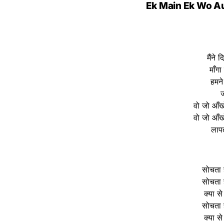
Ek Main Ek Wo Au
मैंने
माँग
हमने
ज
वो जो आँख
वो जो आँख
लापत
सोचता ह
सोचता ह
क्या से
सोचता ह
क्या से