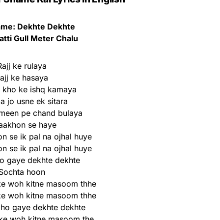
me: Dekhte Dekhte
atti Gull Meter Chalu
Rajj ke rulaya
ajj ke hasaya
l kho ke ishq kamaya
 jo usne ek sitara
een pe chand bulaya
aakhon se haye
n se ik pal na ojhal huye
n se ik pal na ojhal huye
o gaye dekhte dekhte
Sochta hoon
ke woh kitne masoom thhe
ke woh kitne masoom thhe
 ho gaye dekhte dekhte
ke woh kitne masoom the