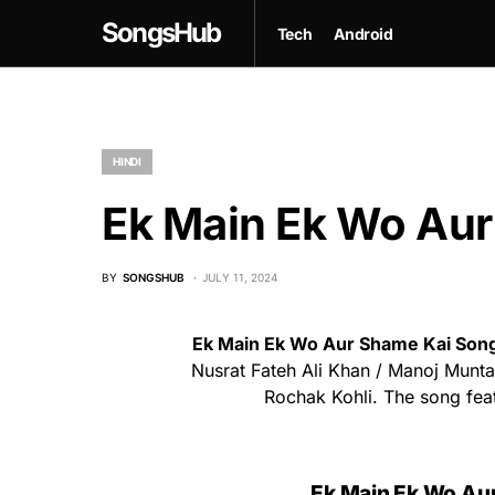
SongsHub
Tech
Android
HINDI
Ek Main Ek Wo Aur
BY
SONGSHUB
JULY 11, 2024
Ek Main Ek Wo Aur Shame Kai Son
Nusrat Fateh Ali Khan / Manoj Muntas
Rochak Kohli. The song fea
Ek Main Ek Wo Aur