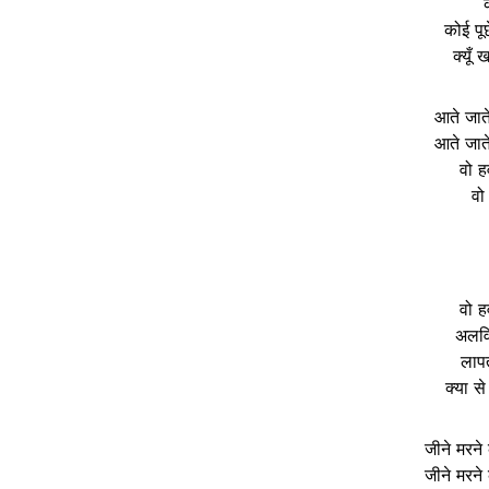
कोई पूछ
क्यूँ 
आते जात
आते जात
वो ह
वो
वो ह
अलविद
लापत
क्या से
जीने मरन
जीने मरन