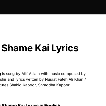
 Shame Kai Lyrics
g
is sung by Atif Aslam with music composed by
hir and lyrics written by Nusrat Fateh Ali Khan /
tures Shahid Kapoor, Shraddha Kapoor.
 Shame Kai Lyrics in English