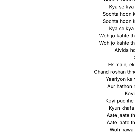
Kya se kya
Sochta hoon 
Sochta hoon 
Kya se kya
Woh jo kahte t
Woh jo kahte t
Alvida h
Ek main, ek
Chand roshan thhe
Yaariyon ka 
Aur hathon m
Koyi
Koyi puchhe 
Kyun khafa
Aate jaate t
Aate jaate t
Woh hawa 