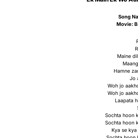
Song Na
Movie: B
R
Maine di
Maanga
Hamne zam
Jo 
Woh jo aakho
Woh jo aakho
Laapata h
Sochta hoon 
Sochta hoon 
Kya se kya
Sochta hoon 