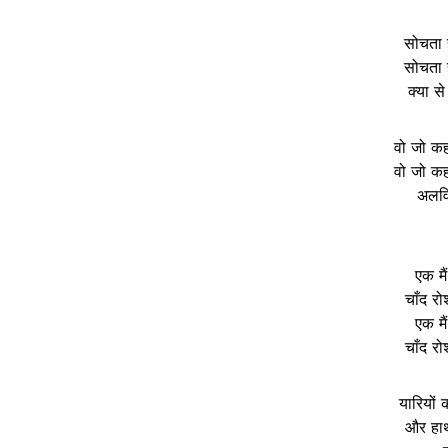
सोचता ह
सोचता ह
क्या से
वो जो कहत
वो जो कहत
अलविद
एक मै
चाँद र
एक मै
चाँद र
यारियों
और हाथो