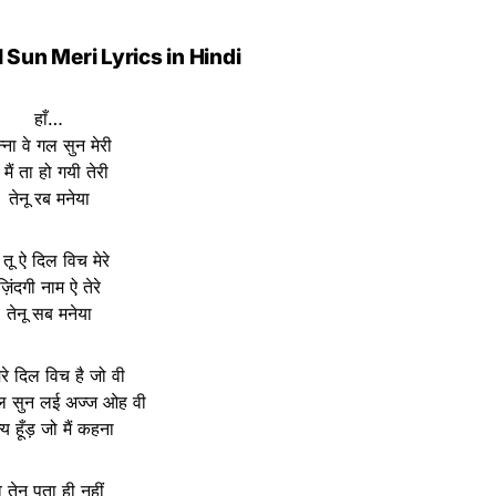
Sun Meri Lyrics in Hindi
हाँ…
्ना वे गल सुन मेरी
े मैं ता हो गयी तेरी
तेनू रब मनेया
े तू ऐ दिल विच मेरे
ज़िंदगी नाम ऐ तेरे
तेनू सब मनेया
ेरे दिल विच है जो वी
 सुन लई अज्ज ओह वी
न्य हूँड़ जो मैं कहना
े तेनू पता ही नहीं