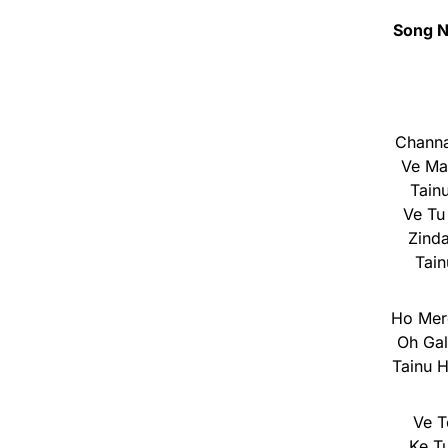
Song 
Channa
Ve Ma
Tain
Ve Tu
Zind
Tai
Ho Mere
Oh Gal
Tainu 
Ve T
Ke T