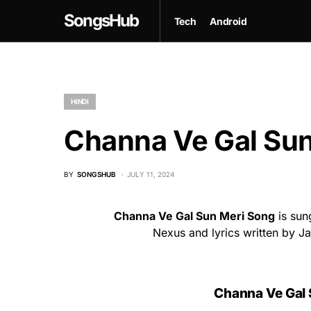
SongsHub
Tech
Android
HINDI
Channa Ve Gal Sun
BY
SONGSHUB
JULY 11, 2024
Channa Ve Gal Sun Meri Song
is sun
Nexus and lyrics written by 
Channa Ve Gal S