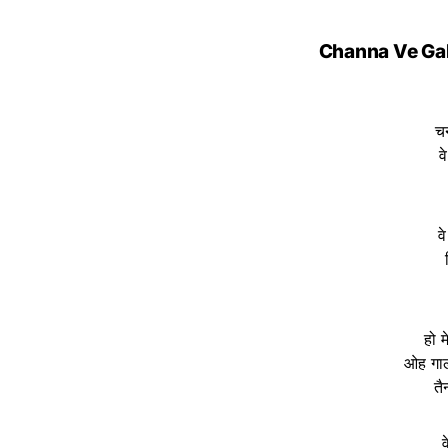
Channa Ve Gal 
चन
व
व
हो म
ओह गाल
तै
व