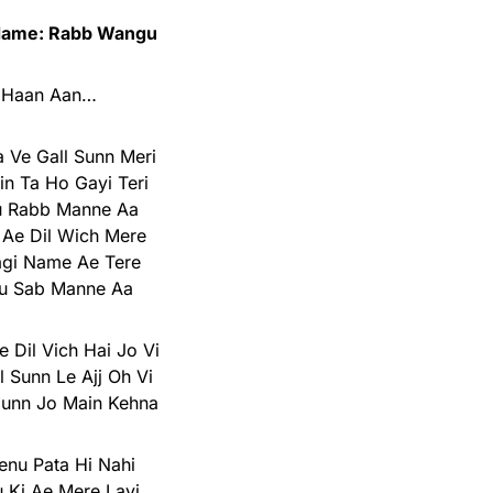
Name: Rabb Wangu
Haan Aan…
 Ve Gall Sunn Meri
in Ta Ho Gayi Teri
u Rabb Manne Aa
 Ae Dil Wich Mere
agi Name Ae Tere
nu Sab Manne Aa
 Dil Vich Hai Jo Vi
l Sunn Le Ajj Oh Vi
Hunn Jo Main Kehna
enu Pata Hi Nahi
u Ki Ae Mere Layi