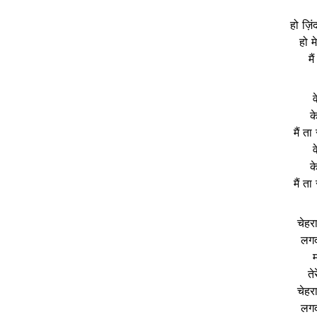
हो ज़ि
हो 
मै
व
क
मैं ता
व
क
मैं ता
चेहर
लगद
म
ते
चेहर
लगद