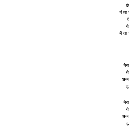
क
मैं ता
व
क
मैं ता
मेर
त
अज्ज
तू
मेर
त
अज्ज
तू