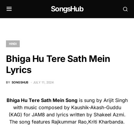
SongsHub
HINDI
Bhiga Hu Tere Sath Mein
Lyrics
BY
SONGSHUB
JULY 11, 2024
Bhiga Hu Tere Sath Mein Song
is sung by Arijit Singh
with music composed by Kaushik-Akash-Guddu
(KAG) for JAM8 and lyrics written by Shakeel Azmi.
The song features Rajkummar Rao,Kriti Kharbanda.