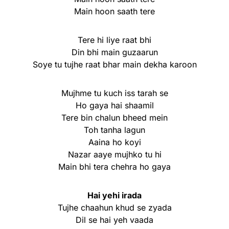
Main hoon saath tere
Tere hi liye raat bhi
Din bhi main guzaarun
Soye tu tujhe raat bhar main dekha karoon
Mujhme tu kuch iss tarah se
Ho gaya hai shaamil
Tere bin chalun bheed mein
Toh tanha lagun
Aaina ho koyi
Nazar aaye mujhko tu hi
Main bhi tera chehra ho gaya
Hai yehi irada
Tujhe chaahun khud se zyada
Dil se hai yeh vaada