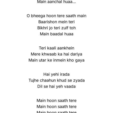
Main aanchal huaa…
O bheega hoon tere saath main
Baarishon mein teri
Bikhri jo teri zulf toh
Main baadal huaa
Teri kaali aankhein
Mere khwaab ka hai dariya
Main utar ke inmein kho gaya
Hai yehi irada
Tujhe chaahun khud se zyada
Dil se hai yeh vaada
Main hoon saath tere
Main hoon saath tere
Main hoon saath tere