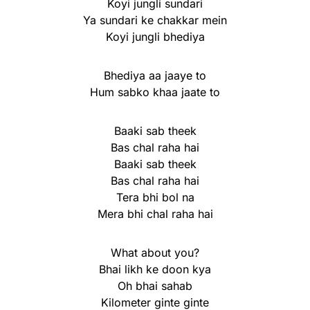
Koyi jungli sundari
Ya sundari ke chakkar mein
Koyi jungli bhediya
Bhediya aa jaaye to
Hum sabko khaa jaate to
Baaki sab theek
Bas chal raha hai
Baaki sab theek
Bas chal raha hai
Tera bhi bol na
Mera bhi chal raha hai
What about you?
Bhai likh ke doon kya
Oh bhai sahab
Kilometer ginte ginte